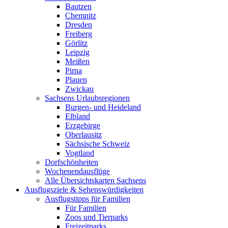
Bautzen
Chemnitz
Dresden
Freiberg
Görlitz
Leipzig
Meißen
Pirna
Plauen
Zwickau
Sachsens Urlaubsregionen
Burgen- und Heideland
Elbland
Erzgebirge
Oberlausitz
Sächsische Schweiz
Vogtland
Dorfschönheiten
Wochenendausflüge
Alle Übersichtskarten Sachsens
Ausflugsziele & Sehenswürdigkeiten
Ausflugstipps für Familien
Für Familien
Zoos und Tierparks
Freizeitparks