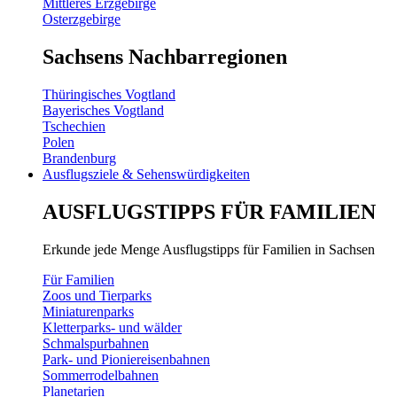
Mittleres Erzgebirge
Osterzgebirge
Sachsens Nachbarregionen
Thüringisches Vogtland
Bayerisches Vogtland
Tschechien
Polen
Brandenburg
Ausflugsziele & Sehenswürdigkeiten
AUSFLUGSTIPPS FÜR FAMILIEN
Erkunde jede Menge Ausflugstipps für Familien in Sachsen
Für Familien
Zoos und Tierparks
Miniaturenparks
Kletterparks- und wälder
Schmalspurbahnen
Park- und Pioniereisenbahnen
Sommerrodelbahnen
Planetarien