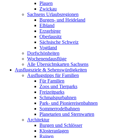
Plauen
Zwickau
Sachsens Urlaubsregionen
Burgen- und Heideland
Elbland
Erzgebirge
Oberlausitz
Sächsische Schweiz
Vogtland
Dorfschönheiten
Wochenendausflüge
Alle Übersichtskarten Sachsens
Ausflugsziele & Sehenswürdigkeiten
Ausflugstipps für Familien
Für Familien
Zoos und Tierparks
Freizeitparks
Schmalspurbahnen
Park- und Pioniereisenbahnen
Sommerrodelbahnen
Planetarien und Sternwarten
Architektur
Burgen und Schlösser
Klosteranlagen
Ruinen