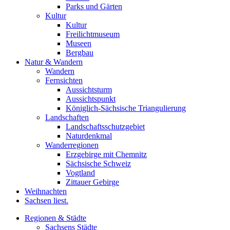
Parks und Gärten
Kultur
Kultur
Freilichtmuseum
Museen
Bergbau
Natur & Wandern
Wandern
Fernsichten
Aussichtsturm
Aussichtspunkt
Königlich-Sächsische Triangulierung
Landschaften
Landschaftsschutzgebiet
Naturdenkmal
Wanderregionen
Erzgebirge mit Chemnitz
Sächsische Schweiz
Vogtland
Zittauer Gebirge
Weihnachten
Sachsen liest.
Regionen & Städte
Sachsens Städte