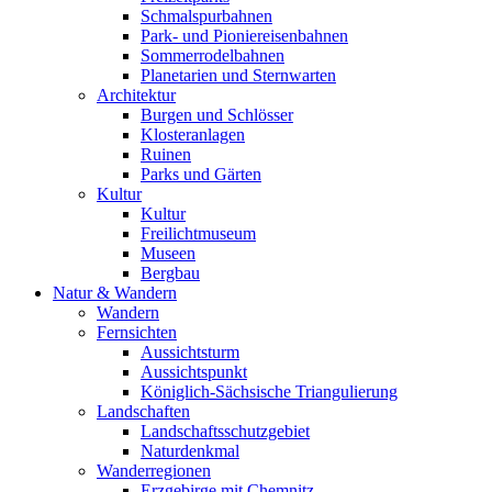
Schmalspurbahnen
Park- und Pioniereisenbahnen
Sommerrodelbahnen
Planetarien und Sternwarten
Architektur
Burgen und Schlösser
Klosteranlagen
Ruinen
Parks und Gärten
Kultur
Kultur
Freilichtmuseum
Museen
Bergbau
Natur & Wandern
Wandern
Fernsichten
Aussichtsturm
Aussichtspunkt
Königlich-Sächsische Triangulierung
Landschaften
Landschaftsschutzgebiet
Naturdenkmal
Wanderregionen
Erzgebirge mit Chemnitz