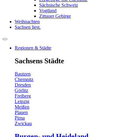
Sächsische Schweiz
Vogtland
Zittauer Gebirge
Weihnachten
Sachsen liest.
Regionen & Städte
Sachsens Städte
Bautzen
Chemnitz
Dresden
Görlitz
Freiberg
Leipzig
Meißen
Plauen
Pirna
Zwickau
Burgen- und Heideland