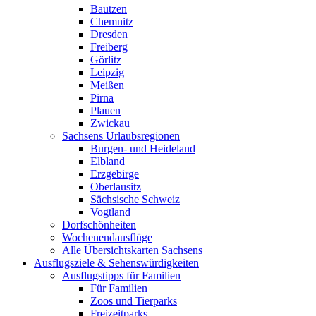
Bautzen
Chemnitz
Dresden
Freiberg
Görlitz
Leipzig
Meißen
Pirna
Plauen
Zwickau
Sachsens Urlaubsregionen
Burgen- und Heideland
Elbland
Erzgebirge
Oberlausitz
Sächsische Schweiz
Vogtland
Dorfschönheiten
Wochenendausflüge
Alle Übersichtskarten Sachsens
Ausflugsziele & Sehenswürdigkeiten
Ausflugstipps für Familien
Für Familien
Zoos und Tierparks
Freizeitparks