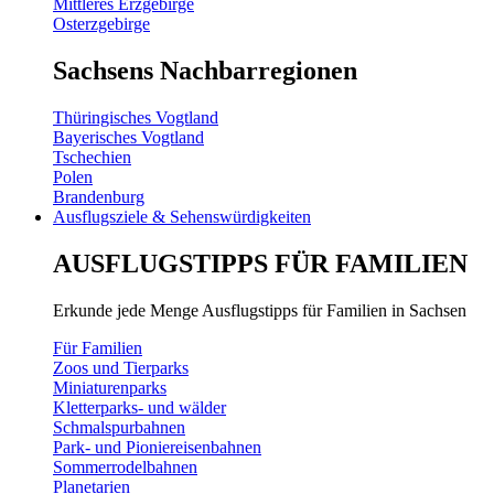
Mittleres Erzgebirge
Osterzgebirge
Sachsens Nachbarregionen
Thüringisches Vogtland
Bayerisches Vogtland
Tschechien
Polen
Brandenburg
Ausflugsziele & Sehenswürdigkeiten
AUSFLUGSTIPPS FÜR FAMILIEN
Erkunde jede Menge Ausflugstipps für Familien in Sachsen
Für Familien
Zoos und Tierparks
Miniaturenparks
Kletterparks- und wälder
Schmalspurbahnen
Park- und Pioniereisenbahnen
Sommerrodelbahnen
Planetarien