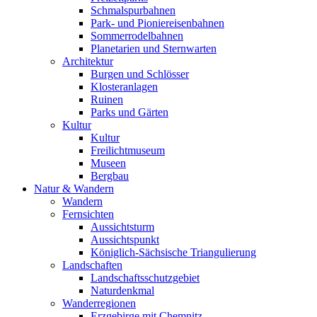
Schmalspurbahnen
Park- und Pioniereisenbahnen
Sommerrodelbahnen
Planetarien und Sternwarten
Architektur
Burgen und Schlösser
Klosteranlagen
Ruinen
Parks und Gärten
Kultur
Kultur
Freilichtmuseum
Museen
Bergbau
Natur & Wandern
Wandern
Fernsichten
Aussichtsturm
Aussichtspunkt
Königlich-Sächsische Triangulierung
Landschaften
Landschaftsschutzgebiet
Naturdenkmal
Wanderregionen
Erzgebirge mit Chemnitz