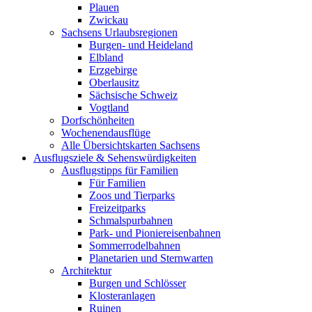
Plauen
Zwickau
Sachsens Urlaubsregionen
Burgen- und Heideland
Elbland
Erzgebirge
Oberlausitz
Sächsische Schweiz
Vogtland
Dorfschönheiten
Wochenendausflüge
Alle Übersichtskarten Sachsens
Ausflugsziele & Sehenswürdigkeiten
Ausflugstipps für Familien
Für Familien
Zoos und Tierparks
Freizeitparks
Schmalspurbahnen
Park- und Pioniereisenbahnen
Sommerrodelbahnen
Planetarien und Sternwarten
Architektur
Burgen und Schlösser
Klosteranlagen
Ruinen