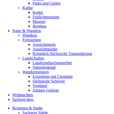
Parks und Gärten
Kultur
Kultur
Freilichtmuseum
Museen
Bergbau
Natur & Wandern
Wandern
Fernsichten
Aussichtsturm
Aussichtspunkt
Königlich-Sächsische Triangulierung
Landschaften
Landschaftsschutzgebiet
Naturdenkmal
Wanderregionen
Erzgebirge mit Chemnitz
Sächsische Schweiz
Vogtland
Zittauer Gebirge
Weihnachten
Sachsen liest.
Regionen & Städte
Sachsens Städte