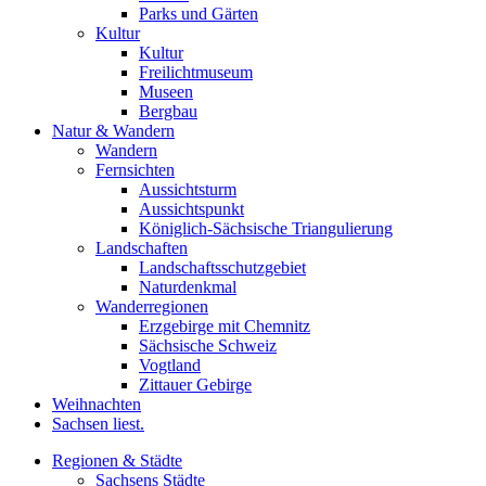
Parks und Gärten
Kultur
Kultur
Freilichtmuseum
Museen
Bergbau
Natur & Wandern
Wandern
Fernsichten
Aussichtsturm
Aussichtspunkt
Königlich-Sächsische Triangulierung
Landschaften
Landschaftsschutzgebiet
Naturdenkmal
Wanderregionen
Erzgebirge mit Chemnitz
Sächsische Schweiz
Vogtland
Zittauer Gebirge
Weihnachten
Sachsen liest.
Regionen & Städte
Sachsens Städte