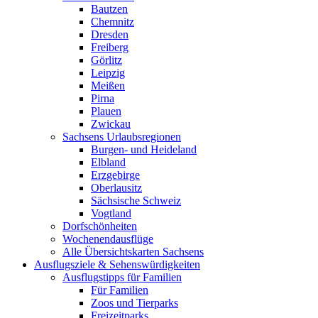
Bautzen
Chemnitz
Dresden
Freiberg
Görlitz
Leipzig
Meißen
Pirna
Plauen
Zwickau
Sachsens Urlaubsregionen
Burgen- und Heideland
Elbland
Erzgebirge
Oberlausitz
Sächsische Schweiz
Vogtland
Dorfschönheiten
Wochenendausflüge
Alle Übersichtskarten Sachsens
Ausflugsziele & Sehenswürdigkeiten
Ausflugstipps für Familien
Für Familien
Zoos und Tierparks
Freizeitparks