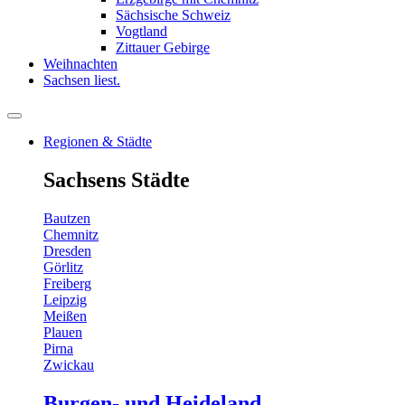
Sächsische Schweiz
Vogtland
Zittauer Gebirge
Weihnachten
Sachsen liest.
Regionen & Städte
Sachsens Städte
Bautzen
Chemnitz
Dresden
Görlitz
Freiberg
Leipzig
Meißen
Plauen
Pirna
Zwickau
Burgen- und Heideland