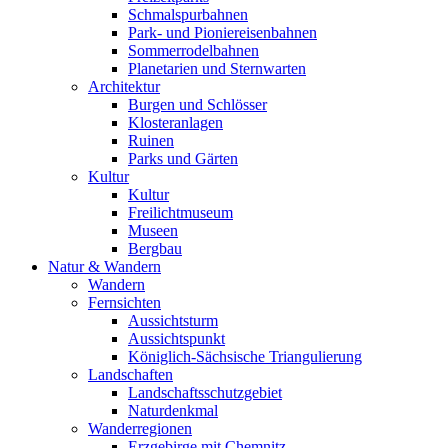
Schmalspurbahnen
Park- und Pioniereisenbahnen
Sommerrodelbahnen
Planetarien und Sternwarten
Architektur
Burgen und Schlösser
Klosteranlagen
Ruinen
Parks und Gärten
Kultur
Kultur
Freilichtmuseum
Museen
Bergbau
Natur & Wandern
Wandern
Fernsichten
Aussichtsturm
Aussichtspunkt
Königlich-Sächsische Triangulierung
Landschaften
Landschaftsschutzgebiet
Naturdenkmal
Wanderregionen
Erzgebirge mit Chemnitz