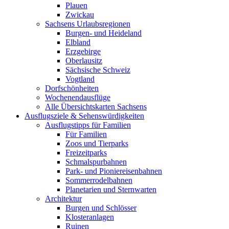
Plauen
Zwickau
Sachsens Urlaubsregionen
Burgen- und Heideland
Elbland
Erzgebirge
Oberlausitz
Sächsische Schweiz
Vogtland
Dorfschönheiten
Wochenendausflüge
Alle Übersichtskarten Sachsens
Ausflugsziele & Sehenswürdigkeiten
Ausflugstipps für Familien
Für Familien
Zoos und Tierparks
Freizeitparks
Schmalspurbahnen
Park- und Pioniereisenbahnen
Sommerrodelbahnen
Planetarien und Sternwarten
Architektur
Burgen und Schlösser
Klosteranlagen
Ruinen