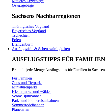
Mittleres Erzgebirge
Osterzgebirge
Sachsens Nachbarregionen
Thüringisches Vogtland
Bayerisches Vogtland
Tschechien
Polen
Brandenburg
Ausflugsziele & Sehenswürdigkeiten
AUSFLUGSTIPPS FÜR FAMILIEN
Erkunde jede Menge Ausflugstipps für Familien in Sachsen
Für Familien
Zoos und Tierparks
Miniaturenparks
Kletterparks- und wälder
Schmalspurbahnen
Park- und Pioniereisenbahnen
Sommerrodelbahnen
Planetarien