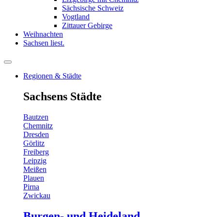
Sächsische Schweiz
Vogtland
Zittauer Gebirge
Weihnachten
Sachsen liest.
Regionen & Städte
Sachsens Städte
Bautzen
Chemnitz
Dresden
Görlitz
Freiberg
Leipzig
Meißen
Plauen
Pirna
Zwickau
Burgen- und Heideland