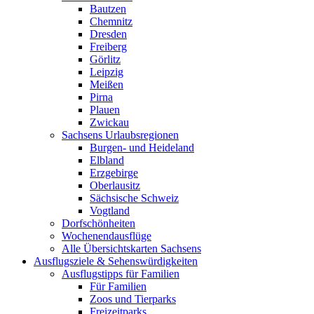
Bautzen
Chemnitz
Dresden
Freiberg
Görlitz
Leipzig
Meißen
Pirna
Plauen
Zwickau
Sachsens Urlaubsregionen
Burgen- und Heideland
Elbland
Erzgebirge
Oberlausitz
Sächsische Schweiz
Vogtland
Dorfschönheiten
Wochenendausflüge
Alle Übersichtskarten Sachsens
Ausflugsziele & Sehenswürdigkeiten
Ausflugstipps für Familien
Für Familien
Zoos und Tierparks
Freizeitparks