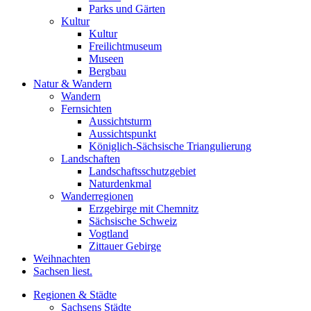
Parks und Gärten
Kultur
Kultur
Freilichtmuseum
Museen
Bergbau
Natur & Wandern
Wandern
Fernsichten
Aussichtsturm
Aussichtspunkt
Königlich-Sächsische Triangulierung
Landschaften
Landschaftsschutzgebiet
Naturdenkmal
Wanderregionen
Erzgebirge mit Chemnitz
Sächsische Schweiz
Vogtland
Zittauer Gebirge
Weihnachten
Sachsen liest.
Regionen & Städte
Sachsens Städte