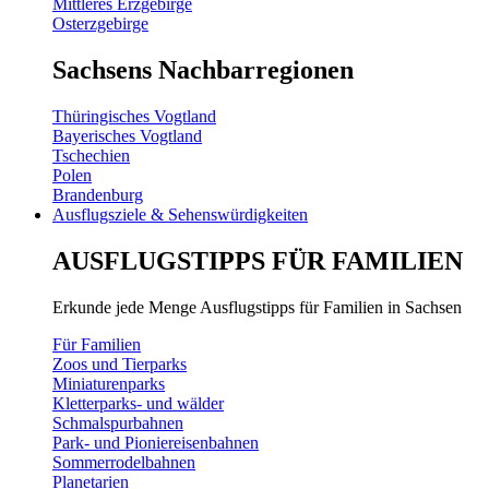
Mittleres Erzgebirge
Osterzgebirge
Sachsens Nachbarregionen
Thüringisches Vogtland
Bayerisches Vogtland
Tschechien
Polen
Brandenburg
Ausflugsziele & Sehenswürdigkeiten
AUSFLUGSTIPPS FÜR FAMILIEN
Erkunde jede Menge Ausflugstipps für Familien in Sachsen
Für Familien
Zoos und Tierparks
Miniaturenparks
Kletterparks- und wälder
Schmalspurbahnen
Park- und Pioniereisenbahnen
Sommerrodelbahnen
Planetarien