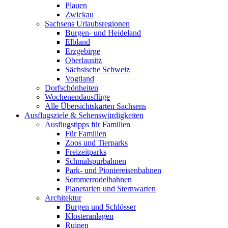
Plauen
Zwickau
Sachsens Urlaubsregionen
Burgen- und Heideland
Elbland
Erzgebirge
Oberlausitz
Sächsische Schweiz
Vogtland
Dorfschönheiten
Wochenendausflüge
Alle Übersichtskarten Sachsens
Ausflugsziele & Sehenswürdigkeiten
Ausflugstipps für Familien
Für Familien
Zoos und Tierparks
Freizeitparks
Schmalspurbahnen
Park- und Pioniereisenbahnen
Sommerrodelbahnen
Planetarien und Sternwarten
Architektur
Burgen und Schlösser
Klosteranlagen
Ruinen