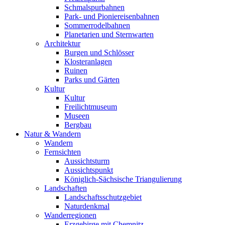
Schmalspurbahnen
Park- und Pioniereisenbahnen
Sommerrodelbahnen
Planetarien und Sternwarten
Architektur
Burgen und Schlösser
Klosteranlagen
Ruinen
Parks und Gärten
Kultur
Kultur
Freilichtmuseum
Museen
Bergbau
Natur & Wandern
Wandern
Fernsichten
Aussichtsturm
Aussichtspunkt
Königlich-Sächsische Triangulierung
Landschaften
Landschaftsschutzgebiet
Naturdenkmal
Wanderregionen
Erzgebirge mit Chemnitz