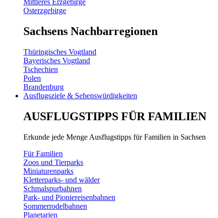
Mittleres Erzgebirge
Osterzgebirge
Sachsens Nachbarregionen
Thüringisches Vogtland
Bayerisches Vogtland
Tschechien
Polen
Brandenburg
Ausflugsziele & Sehenswürdigkeiten
AUSFLUGSTIPPS FÜR FAMILIEN
Erkunde jede Menge Ausflugstipps für Familien in Sachsen
Für Familien
Zoos und Tierparks
Miniaturenparks
Kletterparks- und wälder
Schmalspurbahnen
Park- und Pioniereisenbahnen
Sommerrodelbahnen
Planetarien