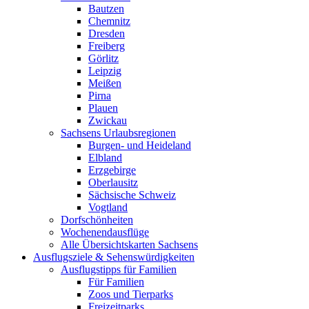
Bautzen
Chemnitz
Dresden
Freiberg
Görlitz
Leipzig
Meißen
Pirna
Plauen
Zwickau
Sachsens Urlaubsregionen
Burgen- und Heideland
Elbland
Erzgebirge
Oberlausitz
Sächsische Schweiz
Vogtland
Dorfschönheiten
Wochenendausflüge
Alle Übersichtskarten Sachsens
Ausflugsziele & Sehenswürdigkeiten
Ausflugstipps für Familien
Für Familien
Zoos und Tierparks
Freizeitparks