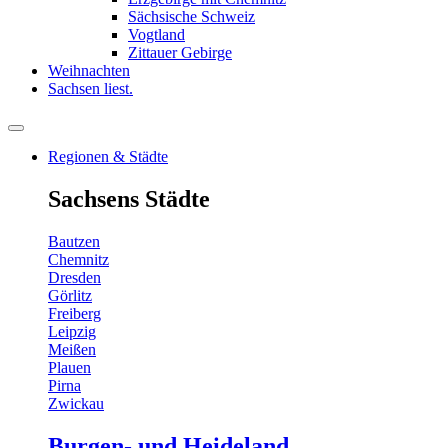
Sächsische Schweiz
Vogtland
Zittauer Gebirge
Weihnachten
Sachsen liest.
Regionen & Städte
Sachsens Städte
Bautzen
Chemnitz
Dresden
Görlitz
Freiberg
Leipzig
Meißen
Plauen
Pirna
Zwickau
Burgen- und Heideland