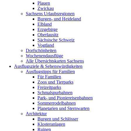
Plauen
Zwickau
Sachsens Urlaubsregionen
Burgen- und Heideland
Elbland
Erzgebirge
Oberlausitz
Sächsische Schweiz
Vogtland
Dorfschönheiten
Wochenendausflüge
Alle Übersichtskarten Sachsens
Ausflugsziele & Sehenswürdigkeiten
Ausflugstipps für Familien
Für Familien
Zoos und Tierparks
Freizeitparks
Schmalspurbahnen
Park- und Pioniereisenbahnen
Sommerrodelbahnen
Planetarien und Sternwarten
Architektur
Burgen und Schlösser
Klosteranlagen
Ruinen