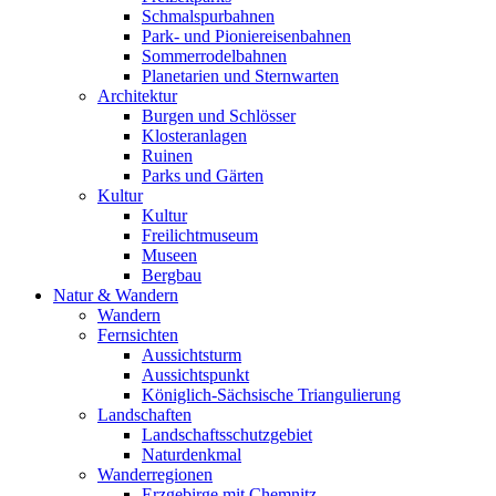
Schmalspurbahnen
Park- und Pioniereisenbahnen
Sommerrodelbahnen
Planetarien und Sternwarten
Architektur
Burgen und Schlösser
Klosteranlagen
Ruinen
Parks und Gärten
Kultur
Kultur
Freilichtmuseum
Museen
Bergbau
Natur & Wandern
Wandern
Fernsichten
Aussichtsturm
Aussichtspunkt
Königlich-Sächsische Triangulierung
Landschaften
Landschaftsschutzgebiet
Naturdenkmal
Wanderregionen
Erzgebirge mit Chemnitz