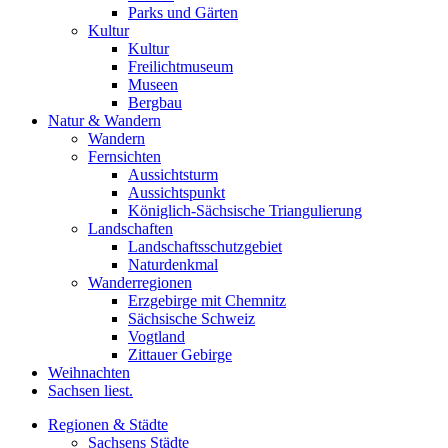
Parks und Gärten
Kultur
Kultur
Freilichtmuseum
Museen
Bergbau
Natur & Wandern
Wandern
Fernsichten
Aussichtsturm
Aussichtspunkt
Königlich-Sächsische Triangulierung
Landschaften
Landschaftsschutzgebiet
Naturdenkmal
Wanderregionen
Erzgebirge mit Chemnitz
Sächsische Schweiz
Vogtland
Zittauer Gebirge
Weihnachten
Sachsen liest.
Regionen & Städte
Sachsens Städte