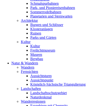
Schmalspurbahnen
Park- und Pioniereisenbahnen
Sommerrodelbahnen
Planetarien und Sternwarten
Architektur
Burgen und Schlösser
Klosteranlagen
Ruinen
Parks und Gärten
Kultur
Kultur
Freilichtmuseum
Museen
Bergbau
Natur & Wandern
Wandern
Fernsichten
Aussichtsturm
Aussichtspunkt
Königlich-Sächsische Triangulierung
Landschaften
Landschaftsschutzgebiet
Naturdenkmal
Wanderregionen
Erzgebirge mit Chemnitz