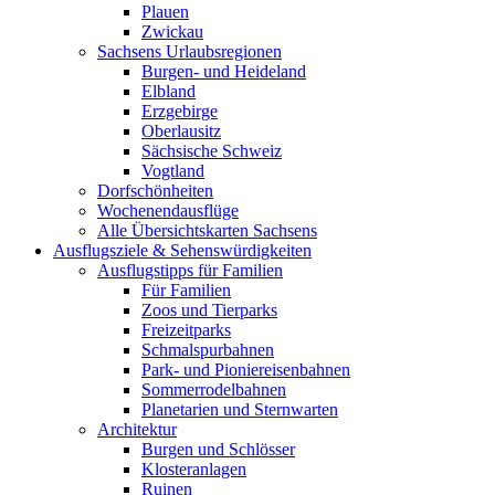
Plauen
Zwickau
Sachsens Urlaubsregionen
Burgen- und Heideland
Elbland
Erzgebirge
Oberlausitz
Sächsische Schweiz
Vogtland
Dorfschönheiten
Wochenendausflüge
Alle Übersichtskarten Sachsens
Ausflugsziele & Sehenswürdigkeiten
Ausflugstipps für Familien
Für Familien
Zoos und Tierparks
Freizeitparks
Schmalspurbahnen
Park- und Pioniereisenbahnen
Sommerrodelbahnen
Planetarien und Sternwarten
Architektur
Burgen und Schlösser
Klosteranlagen
Ruinen