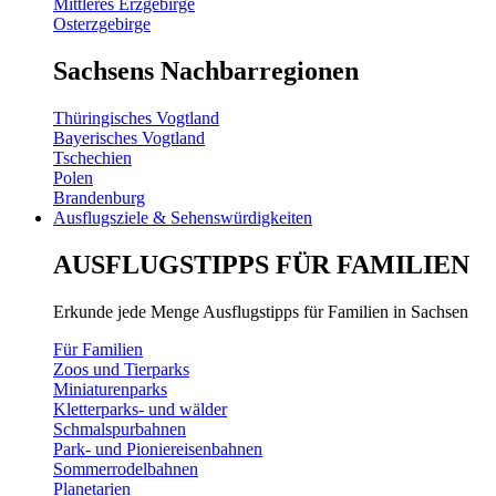
Mittleres Erzgebirge
Osterzgebirge
Sachsens Nachbarregionen
Thüringisches Vogtland
Bayerisches Vogtland
Tschechien
Polen
Brandenburg
Ausflugsziele & Sehenswürdigkeiten
AUSFLUGSTIPPS FÜR FAMILIEN
Erkunde jede Menge Ausflugstipps für Familien in Sachsen
Für Familien
Zoos und Tierparks
Miniaturenparks
Kletterparks- und wälder
Schmalspurbahnen
Park- und Pioniereisenbahnen
Sommerrodelbahnen
Planetarien