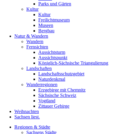
Parks und Gärten
Kultur
Kultur
Freilichtmuseum
Museen
Bergbau
Natur & Wandern
Wandern
Fernsichten
Aussichtsturm
Aussichtspunkt
Königlich-Sächsische Triangulierung
Landschaften
Landschaftsschutzgebiet
Naturdenkmal
Wanderregionen
Erzgebirge mit Chemnitz
Sächsische Schweiz
Vogtland
Zittauer Gebirge
Weihnachten
Sachsen liest.
Regionen & Städte
Sachsens Städte