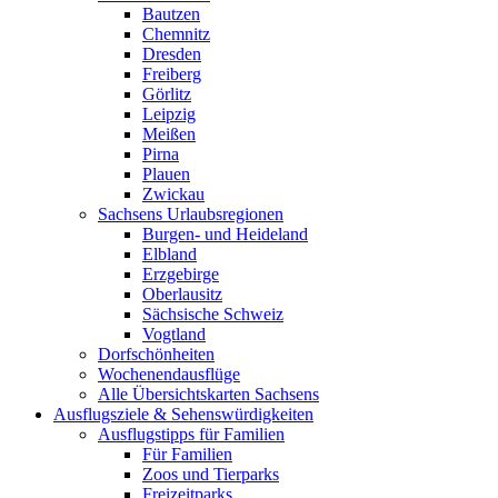
Bautzen
Chemnitz
Dresden
Freiberg
Görlitz
Leipzig
Meißen
Pirna
Plauen
Zwickau
Sachsens Urlaubsregionen
Burgen- und Heideland
Elbland
Erzgebirge
Oberlausitz
Sächsische Schweiz
Vogtland
Dorfschönheiten
Wochenendausflüge
Alle Übersichtskarten Sachsens
Ausflugsziele & Sehenswürdigkeiten
Ausflugstipps für Familien
Für Familien
Zoos und Tierparks
Freizeitparks