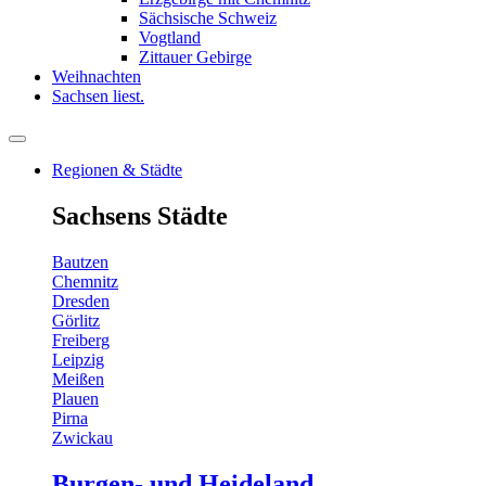
Sächsische Schweiz
Vogtland
Zittauer Gebirge
Weihnachten
Sachsen liest.
Regionen & Städte
Sachsens Städte
Bautzen
Chemnitz
Dresden
Görlitz
Freiberg
Leipzig
Meißen
Plauen
Pirna
Zwickau
Burgen- und Heideland