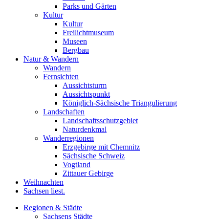
Parks und Gärten
Kultur
Kultur
Freilichtmuseum
Museen
Bergbau
Natur & Wandern
Wandern
Fernsichten
Aussichtsturm
Aussichtspunkt
Königlich-Sächsische Triangulierung
Landschaften
Landschaftsschutzgebiet
Naturdenkmal
Wanderregionen
Erzgebirge mit Chemnitz
Sächsische Schweiz
Vogtland
Zittauer Gebirge
Weihnachten
Sachsen liest.
Regionen & Städte
Sachsens Städte