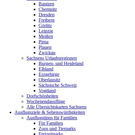
Bautzen
Chemnitz
Dresden
Freiberg
Görlitz
Leipzig
Meißen
Pirna
Plauen
Zwickau
Sachsens Urlaubsregionen
Burgen- und Heideland
Elbland
Erzgebirge
Oberlausitz
Sächsische Schweiz
Vogtland
Dorfschönheiten
Wochenendausflüge
Alle Übersichtskarten Sachsens
Ausflugsziele & Sehenswürdigkeiten
Ausflugstipps für Familien
Für Familien
Zoos und Tierparks
Freizeitparks