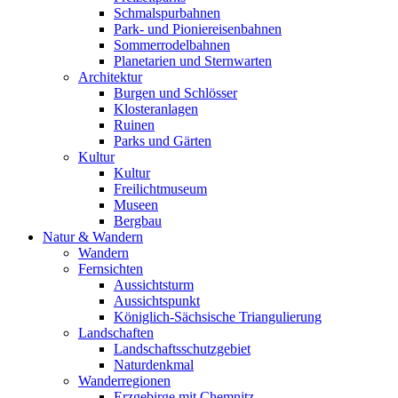
Schmalspurbahnen
Park- und Pioniereisenbahnen
Sommerrodelbahnen
Planetarien und Sternwarten
Architektur
Burgen und Schlösser
Klosteranlagen
Ruinen
Parks und Gärten
Kultur
Kultur
Freilichtmuseum
Museen
Bergbau
Natur & Wandern
Wandern
Fernsichten
Aussichtsturm
Aussichtspunkt
Königlich-Sächsische Triangulierung
Landschaften
Landschaftsschutzgebiet
Naturdenkmal
Wanderregionen
Erzgebirge mit Chemnitz