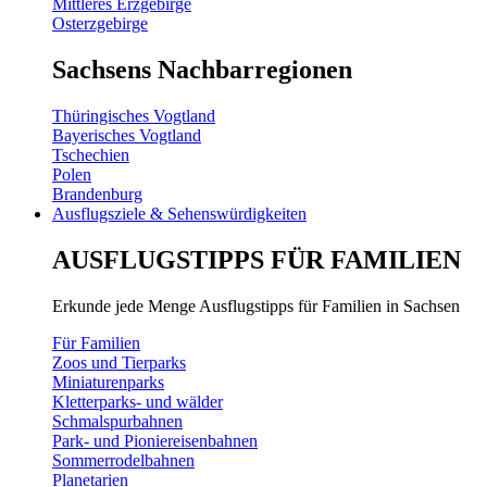
Mittleres Erzgebirge
Osterzgebirge
Sachsens Nachbarregionen
Thüringisches Vogtland
Bayerisches Vogtland
Tschechien
Polen
Brandenburg
Ausflugsziele & Sehenswürdigkeiten
AUSFLUGSTIPPS FÜR FAMILIEN
Erkunde jede Menge Ausflugstipps für Familien in Sachsen
Für Familien
Zoos und Tierparks
Miniaturenparks
Kletterparks- und wälder
Schmalspurbahnen
Park- und Pioniereisenbahnen
Sommerrodelbahnen
Planetarien