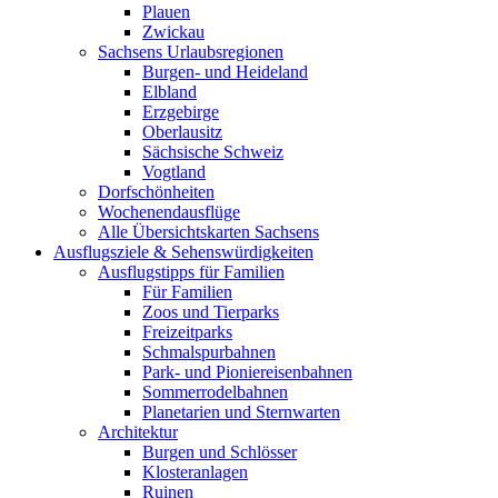
Plauen
Zwickau
Sachsens Urlaubsregionen
Burgen- und Heideland
Elbland
Erzgebirge
Oberlausitz
Sächsische Schweiz
Vogtland
Dorfschönheiten
Wochenendausflüge
Alle Übersichtskarten Sachsens
Ausflugsziele & Sehenswürdigkeiten
Ausflugstipps für Familien
Für Familien
Zoos und Tierparks
Freizeitparks
Schmalspurbahnen
Park- und Pioniereisenbahnen
Sommerrodelbahnen
Planetarien und Sternwarten
Architektur
Burgen und Schlösser
Klosteranlagen
Ruinen