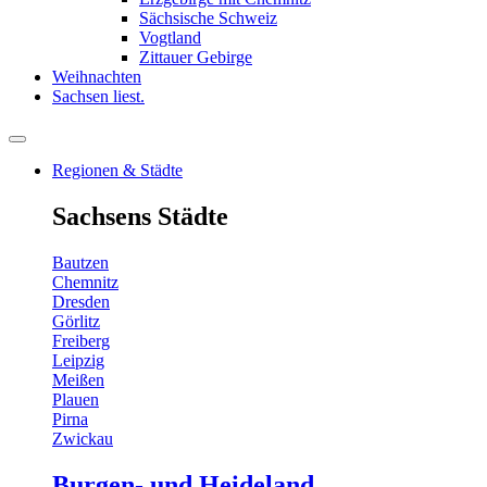
Sächsische Schweiz
Vogtland
Zittauer Gebirge
Weihnachten
Sachsen liest.
Regionen & Städte
Sachsens Städte
Bautzen
Chemnitz
Dresden
Görlitz
Freiberg
Leipzig
Meißen
Plauen
Pirna
Zwickau
Burgen- und Heideland