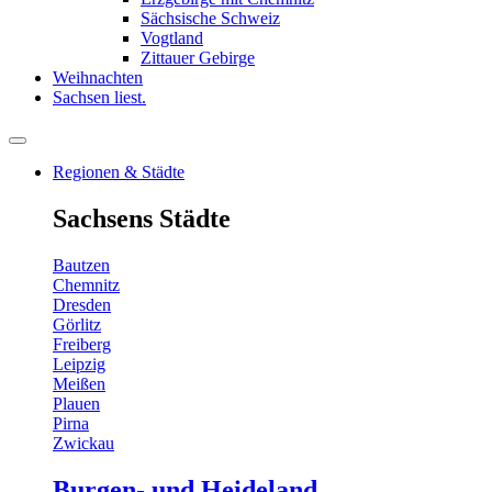
Sächsische Schweiz
Vogtland
Zittauer Gebirge
Weihnachten
Sachsen liest.
Regionen & Städte
Sachsens Städte
Bautzen
Chemnitz
Dresden
Görlitz
Freiberg
Leipzig
Meißen
Plauen
Pirna
Zwickau
Burgen- und Heideland