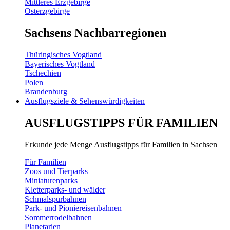
Mittleres Erzgebirge
Osterzgebirge
Sachsens Nachbarregionen
Thüringisches Vogtland
Bayerisches Vogtland
Tschechien
Polen
Brandenburg
Ausflugsziele & Sehenswürdigkeiten
AUSFLUGSTIPPS FÜR FAMILIEN
Erkunde jede Menge Ausflugstipps für Familien in Sachsen
Für Familien
Zoos und Tierparks
Miniaturenparks
Kletterparks- und wälder
Schmalspurbahnen
Park- und Pioniereisenbahnen
Sommerrodelbahnen
Planetarien