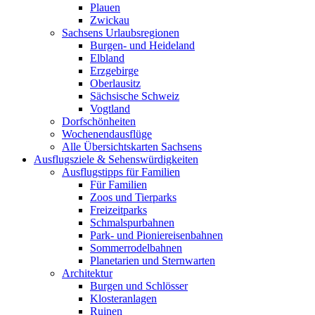
Plauen
Zwickau
Sachsens Urlaubsregionen
Burgen- und Heideland
Elbland
Erzgebirge
Oberlausitz
Sächsische Schweiz
Vogtland
Dorfschönheiten
Wochenendausflüge
Alle Übersichtskarten Sachsens
Ausflugsziele & Sehenswürdigkeiten
Ausflugstipps für Familien
Für Familien
Zoos und Tierparks
Freizeitparks
Schmalspurbahnen
Park- und Pioniereisenbahnen
Sommerrodelbahnen
Planetarien und Sternwarten
Architektur
Burgen und Schlösser
Klosteranlagen
Ruinen