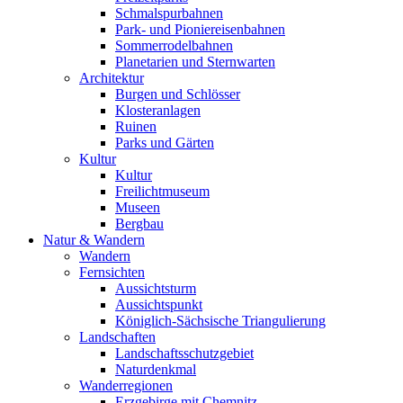
Schmalspurbahnen
Park- und Pioniereisenbahnen
Sommerrodelbahnen
Planetarien und Sternwarten
Architektur
Burgen und Schlösser
Klosteranlagen
Ruinen
Parks und Gärten
Kultur
Kultur
Freilichtmuseum
Museen
Bergbau
Natur & Wandern
Wandern
Fernsichten
Aussichtsturm
Aussichtspunkt
Königlich-Sächsische Triangulierung
Landschaften
Landschaftsschutzgebiet
Naturdenkmal
Wanderregionen
Erzgebirge mit Chemnitz