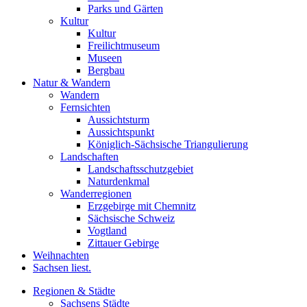
Parks und Gärten
Kultur
Kultur
Freilichtmuseum
Museen
Bergbau
Natur & Wandern
Wandern
Fernsichten
Aussichtsturm
Aussichtspunkt
Königlich-Sächsische Triangulierung
Landschaften
Landschaftsschutzgebiet
Naturdenkmal
Wanderregionen
Erzgebirge mit Chemnitz
Sächsische Schweiz
Vogtland
Zittauer Gebirge
Weihnachten
Sachsen liest.
Regionen & Städte
Sachsens Städte