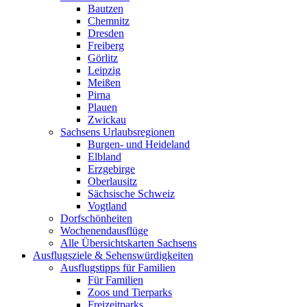
Bautzen
Chemnitz
Dresden
Freiberg
Görlitz
Leipzig
Meißen
Pirna
Plauen
Zwickau
Sachsens Urlaubsregionen
Burgen- und Heideland
Elbland
Erzgebirge
Oberlausitz
Sächsische Schweiz
Vogtland
Dorfschönheiten
Wochenendausflüge
Alle Übersichtskarten Sachsens
Ausflugsziele & Sehenswürdigkeiten
Ausflugstipps für Familien
Für Familien
Zoos und Tierparks
Freizeitparks