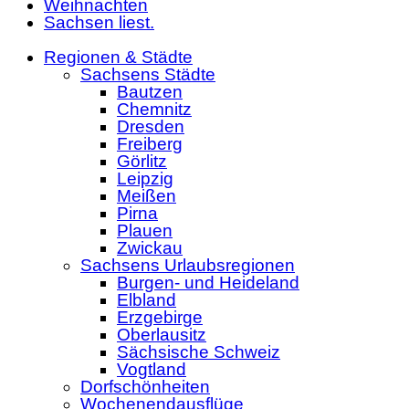
Weihnachten
Sachsen liest.
Regionen & Städte
Sachsens Städte
Bautzen
Chemnitz
Dresden
Freiberg
Görlitz
Leipzig
Meißen
Pirna
Plauen
Zwickau
Sachsens Urlaubsregionen
Burgen- und Heideland
Elbland
Erzgebirge
Oberlausitz
Sächsische Schweiz
Vogtland
Dorfschönheiten
Wochenendausflüge