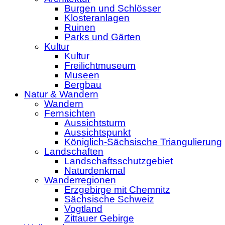
Burgen und Schlösser
Klosteranlagen
Ruinen
Parks und Gärten
Kultur
Kultur
Freilichtmuseum
Museen
Bergbau
Natur & Wandern
Wandern
Fernsichten
Aussichtsturm
Aussichtspunkt
Königlich-Sächsische Triangulierung
Landschaften
Landschaftsschutzgebiet
Naturdenkmal
Wanderregionen
Erzgebirge mit Chemnitz
Sächsische Schweiz
Vogtland
Zittauer Gebirge