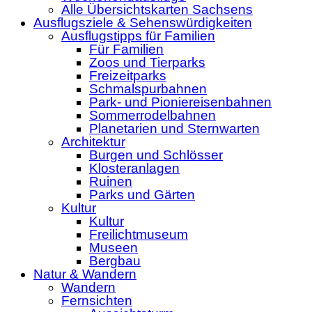
Alle Übersichtskarten Sachsens
Ausflugsziele & Sehenswürdigkeiten
Ausflugstipps für Familien
Für Familien
Zoos und Tierparks
Freizeitparks
Schmalspurbahnen
Park- und Pioniereisenbahnen
Sommerrodelbahnen
Planetarien und Sternwarten
Architektur
Burgen und Schlösser
Klosteranlagen
Ruinen
Parks und Gärten
Kultur
Kultur
Freilichtmuseum
Museen
Bergbau
Natur & Wandern
Wandern
Fernsichten