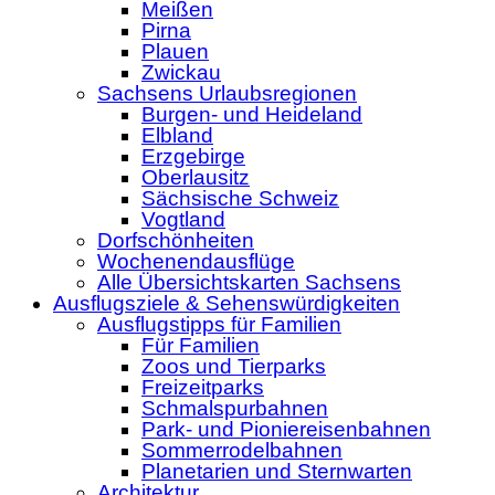
Meißen
Pirna
Plauen
Zwickau
Sachsens Urlaubsregionen
Burgen- und Heideland
Elbland
Erzgebirge
Oberlausitz
Sächsische Schweiz
Vogtland
Dorfschönheiten
Wochenendausflüge
Alle Übersichtskarten Sachsens
Ausflugsziele & Sehenswürdigkeiten
Ausflugstipps für Familien
Für Familien
Zoos und Tierparks
Freizeitparks
Schmalspurbahnen
Park- und Pioniereisenbahnen
Sommerrodelbahnen
Planetarien und Sternwarten
Architektur