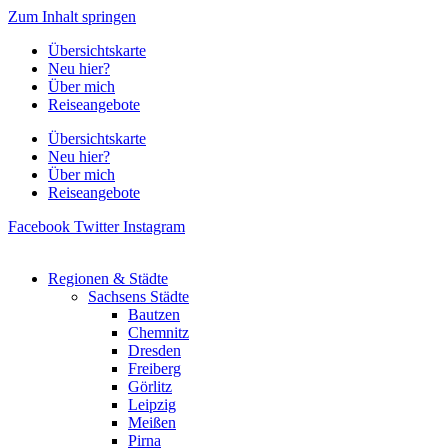
Zum Inhalt springen
Übersichtskarte
Neu hier?
Über mich
Reiseangebote
Übersichtskarte
Neu hier?
Über mich
Reiseangebote
Facebook
Twitter
Instagram
Regionen & Städte
Sachsens Städte
Bautzen
Chemnitz
Dresden
Freiberg
Görlitz
Leipzig
Meißen
Pirna