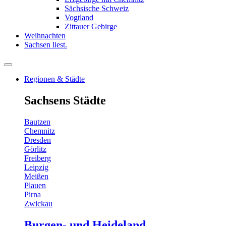
Sächsische Schweiz
Vogtland
Zittauer Gebirge
Weihnachten
Sachsen liest.
Regionen & Städte
Sachsens Städte
Bautzen
Chemnitz
Dresden
Görlitz
Freiberg
Leipzig
Meißen
Plauen
Pirna
Zwickau
Burgen- und Heideland