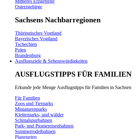
Mittleres Erzgebirge
Osterzgebirge
Sachsens Nachbarregionen
Thüringisches Vogtland
Bayerisches Vogtland
Tschechien
Polen
Brandenburg
Ausflugsziele & Sehenswürdigkeiten
AUSFLUGSTIPPS FÜR FAMILIEN
Erkunde jede Menge Ausflugstipps für Familien in Sachsen
Für Familien
Zoos und Tierparks
Miniaturenparks
Kletterparks- und wälder
Schmalspurbahnen
Park- und Pioniereisenbahnen
Sommerrodelbahnen
Planetarien