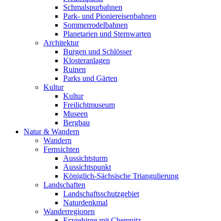
Schmalspurbahnen
Park- und Pioniereisenbahnen
Sommerrodelbahnen
Planetarien und Sternwarten
Architektur
Burgen und Schlösser
Klosteranlagen
Ruinen
Parks und Gärten
Kultur
Kultur
Freilichtmuseum
Museen
Bergbau
Natur & Wandern
Wandern
Fernsichten
Aussichtsturm
Aussichtspunkt
Königlich-Sächsische Triangulierung
Landschaften
Landschaftsschutzgebiet
Naturdenkmal
Wanderregionen
Erzgebirge mit Chemnitz