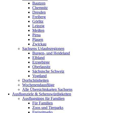
Bautzen
Chemnitz
Dresden
Freiberg
Görlitz
Leipzig
Meißen
Pirna
Plauen
Zwickau
Sachsens Urlaubsregionen
Burgen- und Heideland
Elbland
Erzgebirge
Oberlausitz
Sächsische Schweiz
Vogtland
Dorfschönheiten
Wochenendausflüge
Alle Übersichtskarten Sachsens
Ausflugsziele & Sehenswürdigkeiten
Ausflugstipps für Familien
Für Familien
Zoos und Tierparks
Freizeitparks