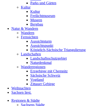
Parks und Gärten
Kultur
Kultur
Freilichtmuseum
Museen
Bergbau
Natur & Wandern
Wandern
Fernsichten
Aussichtsturm
Aussichtspunkt
Königlich-Sächsische Triangulierung
Landschaften
Landschaftsschutzgebiet
Naturdenkmal
Wanderregionen
Erzgebirge mit Chemnitz
Sächsische Schweiz
Vogtland
Zittauer Gebirge
Weihnachten
Sachsen liest.
Regionen & Städte
Sachsens Städte