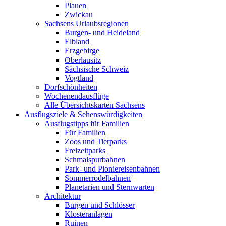
Plauen
Zwickau
Sachsens Urlaubsregionen
Burgen- und Heideland
Elbland
Erzgebirge
Oberlausitz
Sächsische Schweiz
Vogtland
Dorfschönheiten
Wochenendausflüge
Alle Übersichtskarten Sachsens
Ausflugsziele & Sehenswürdigkeiten
Ausflugstipps für Familien
Für Familien
Zoos und Tierparks
Freizeitparks
Schmalspurbahnen
Park- und Pioniereisenbahnen
Sommerrodelbahnen
Planetarien und Sternwarten
Architektur
Burgen und Schlösser
Klosteranlagen
Ruinen