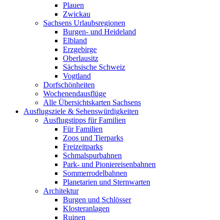
Plauen
Zwickau
Sachsens Urlaubsregionen
Burgen- und Heideland
Elbland
Erzgebirge
Oberlausitz
Sächsische Schweiz
Vogtland
Dorfschönheiten
Wochenendausflüge
Alle Übersichtskarten Sachsens
Ausflugsziele & Sehenswürdigkeiten
Ausflugstipps für Familien
Für Familien
Zoos und Tierparks
Freizeitparks
Schmalspurbahnen
Park- und Pioniereisenbahnen
Sommerrodelbahnen
Planetarien und Sternwarten
Architektur
Burgen und Schlösser
Klosteranlagen
Ruinen