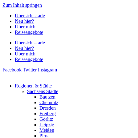
Zum Inhalt springen
Übersichtskarte
Neu hier?
Über mich
Reiseangebote
Übersichtskarte
Neu hier?
Über mich
Reiseangebote
Facebook
Twitter
Instagram
Regionen & Städte
Sachsens Städte
Bautzen
Chemnitz
Dresden
Freiberg
Görlitz
Leipzig
Meißen
Pirna