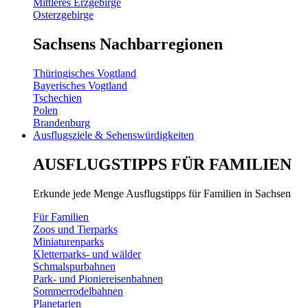
Mittleres Erzgebirge
Osterzgebirge
Sachsens Nachbarregionen
Thüringisches Vogtland
Bayerisches Vogtland
Tschechien
Polen
Brandenburg
Ausflugsziele & Sehenswürdigkeiten
AUSFLUGSTIPPS FÜR FAMILIEN
Erkunde jede Menge Ausflugstipps für Familien in Sachsen
Für Familien
Zoos und Tierparks
Miniaturenparks
Kletterparks- und wälder
Schmalspurbahnen
Park- und Pioniereisenbahnen
Sommerrodelbahnen
Planetarien