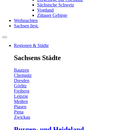
Sächsische Schweiz
Vogtland
Zittauer Gebirge
Weihnachten
Sachsen liest.
Regionen & Städte
Sachsens Städte
Bautzen
Chemnitz
Dresden
Görlitz
Freiberg
Leipzig
Meißen
Plauen
Pirna
Zwickau
Burgen- und Heideland