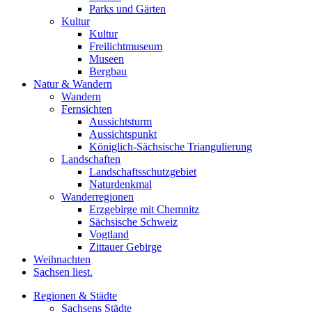
Parks und Gärten
Kultur
Kultur
Freilichtmuseum
Museen
Bergbau
Natur & Wandern
Wandern
Fernsichten
Aussichtsturm
Aussichtspunkt
Königlich-Sächsische Triangulierung
Landschaften
Landschaftsschutzgebiet
Naturdenkmal
Wanderregionen
Erzgebirge mit Chemnitz
Sächsische Schweiz
Vogtland
Zittauer Gebirge
Weihnachten
Sachsen liest.
Regionen & Städte
Sachsens Städte