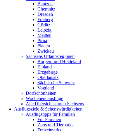
Bautzen
Chemnitz
Dresden
Freiberg
Görlitz
Leipzig
Meißen
Pirna
Plauen
Zwickau
Sachsens Urlaubsregionen
Burgen- und Heideland
Elbland
Erzgebirge
Oberlausitz
Sächsische Schweiz
Vogtland
Dorfschönheiten
Wochenendausflüge
Alle Übersichtskarten Sachsens
Ausflugsziele & Sehenswürdigkeiten
Ausflugstipps für Familien
Für Familien
Zoos und Tierparks
Freizeitparks