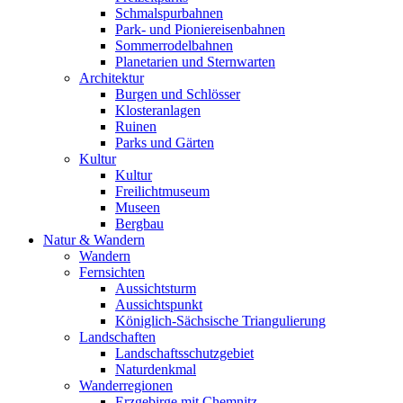
Schmalspurbahnen
Park- und Pioniereisenbahnen
Sommerrodelbahnen
Planetarien und Sternwarten
Architektur
Burgen und Schlösser
Klosteranlagen
Ruinen
Parks und Gärten
Kultur
Kultur
Freilichtmuseum
Museen
Bergbau
Natur & Wandern
Wandern
Fernsichten
Aussichtsturm
Aussichtspunkt
Königlich-Sächsische Triangulierung
Landschaften
Landschaftsschutzgebiet
Naturdenkmal
Wanderregionen
Erzgebirge mit Chemnitz