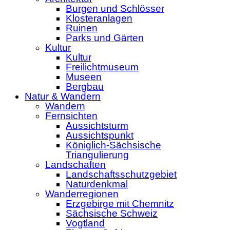
Burgen und Schlösser
Klosteranlagen
Ruinen
Parks und Gärten
Kultur
Kultur
Freilichtmuseum
Museen
Bergbau
Natur & Wandern
Wandern
Fernsichten
Aussichtsturm
Aussichtspunkt
Königlich-Sächsische
Triangulierung
Landschaften
Landschaftsschutzgebiet
Naturdenkmal
Wanderregionen
Erzgebirge mit Chemnitz
Sächsische Schweiz
Vogtland