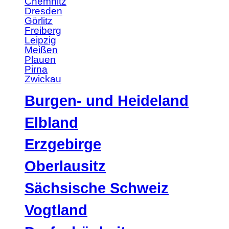
Chemnitz
Dresden
Görlitz
Freiberg
Leipzig
Meißen
Plauen
Pirna
Zwickau
Burgen- und Heideland
Elbland
Erzgebirge
Oberlausitz
Sächsische Schweiz
Vogtland