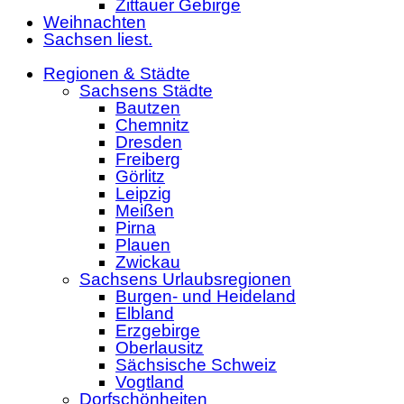
Zittauer Gebirge
Weihnachten
Sachsen liest.
Regionen & Städte
Sachsens Städte
Bautzen
Chemnitz
Dresden
Freiberg
Görlitz
Leipzig
Meißen
Pirna
Plauen
Zwickau
Sachsens Urlaubsregionen
Burgen- und Heideland
Elbland
Erzgebirge
Oberlausitz
Sächsische Schweiz
Vogtland
Dorfschönheiten