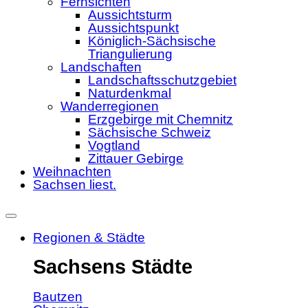
Fernsichten
Aussichtsturm
Aussichtspunkt
Königlich-Sächsische
Triangulierung
Landschaften
Landschaftsschutzgebiet
Naturdenkmal
Wanderregionen
Erzgebirge mit Chemnitz
Sächsische Schweiz
Vogtland
Zittauer Gebirge
Weihnachten
Sachsen liest.
Regionen & Städte
Sachsens Städte
Bautzen