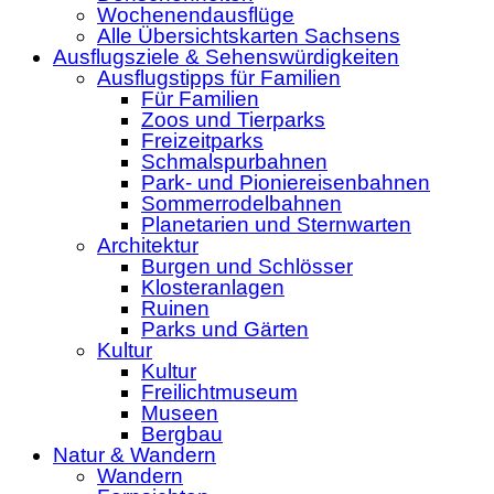
Wochenendausflüge
Alle Übersichtskarten Sachsens
Ausflugsziele & Sehenswürdigkeiten
Ausflugstipps für Familien
Für Familien
Zoos und Tierparks
Freizeitparks
Schmalspurbahnen
Park- und Pioniereisenbahnen
Sommerrodelbahnen
Planetarien und Sternwarten
Architektur
Burgen und Schlösser
Klosteranlagen
Ruinen
Parks und Gärten
Kultur
Kultur
Freilichtmuseum
Museen
Bergbau
Natur & Wandern
Wandern