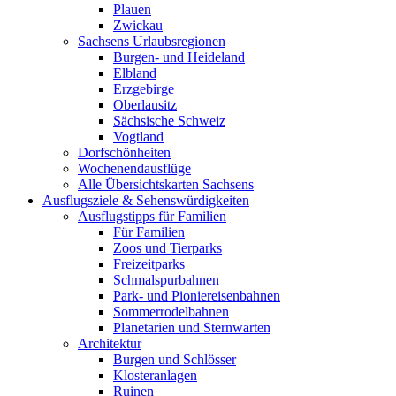
Plauen
Zwickau
Sachsens Urlaubsregionen
Burgen- und Heideland
Elbland
Erzgebirge
Oberlausitz
Sächsische Schweiz
Vogtland
Dorfschönheiten
Wochenendausflüge
Alle Übersichtskarten Sachsens
Ausflugsziele & Sehenswürdigkeiten
Ausflugstipps für Familien
Für Familien
Zoos und Tierparks
Freizeitparks
Schmalspurbahnen
Park- und Pioniereisenbahnen
Sommerrodelbahnen
Planetarien und Sternwarten
Architektur
Burgen und Schlösser
Klosteranlagen
Ruinen