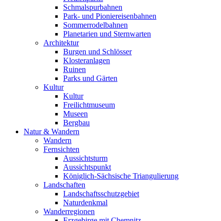
Schmalspurbahnen
Park- und Pioniereisenbahnen
Sommerrodelbahnen
Planetarien und Sternwarten
Architektur
Burgen und Schlösser
Klosteranlagen
Ruinen
Parks und Gärten
Kultur
Kultur
Freilichtmuseum
Museen
Bergbau
Natur & Wandern
Wandern
Fernsichten
Aussichtsturm
Aussichtspunkt
Königlich-Sächsische Triangulierung
Landschaften
Landschaftsschutzgebiet
Naturdenkmal
Wanderregionen
Erzgebirge mit Chemnitz