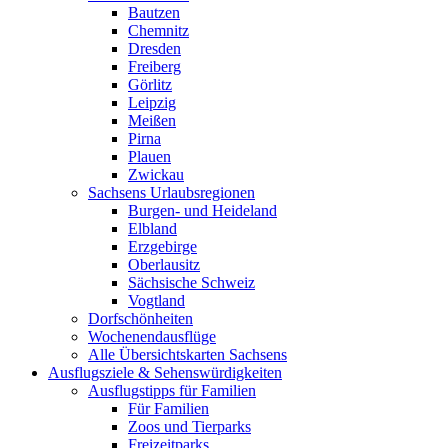
Bautzen
Chemnitz
Dresden
Freiberg
Görlitz
Leipzig
Meißen
Pirna
Plauen
Zwickau
Sachsens Urlaubsregionen
Burgen- und Heideland
Elbland
Erzgebirge
Oberlausitz
Sächsische Schweiz
Vogtland
Dorfschönheiten
Wochenendausflüge
Alle Übersichtskarten Sachsens
Ausflugsziele & Sehenswürdigkeiten
Ausflugstipps für Familien
Für Familien
Zoos und Tierparks
Freizeitparks