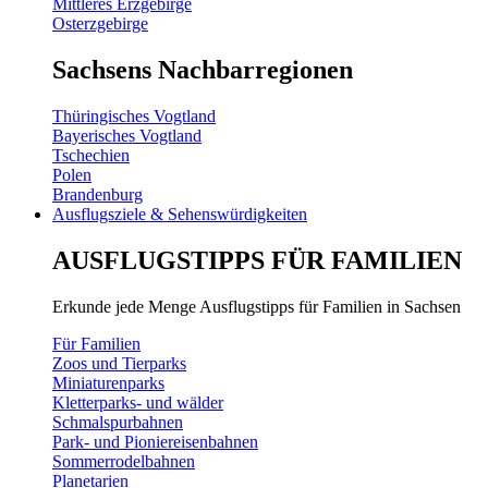
Mittleres Erzgebirge
Osterzgebirge
Sachsens Nachbarregionen
Thüringisches Vogtland
Bayerisches Vogtland
Tschechien
Polen
Brandenburg
Ausflugsziele & Sehenswürdigkeiten
AUSFLUGSTIPPS FÜR FAMILIEN
Erkunde jede Menge Ausflugstipps für Familien in Sachsen
Für Familien
Zoos und Tierparks
Miniaturenparks
Kletterparks- und wälder
Schmalspurbahnen
Park- und Pioniereisenbahnen
Sommerrodelbahnen
Planetarien