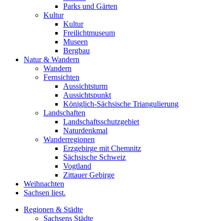
Parks und Gärten
Kultur
Kultur
Freilichtmuseum
Museen
Bergbau
Natur & Wandern
Wandern
Fernsichten
Aussichtsturm
Aussichtspunkt
Königlich-Sächsische Triangulierung
Landschaften
Landschaftsschutzgebiet
Naturdenkmal
Wanderregionen
Erzgebirge mit Chemnitz
Sächsische Schweiz
Vogtland
Zittauer Gebirge
Weihnachten
Sachsen liest.
Regionen & Städte
Sachsens Städte