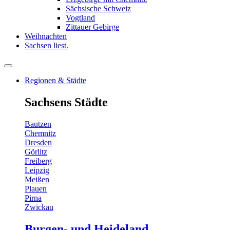
Sächsische Schweiz
Vogtland
Zittauer Gebirge
Weihnachten
Sachsen liest.
Regionen & Städte
Sachsens Städte
Bautzen
Chemnitz
Dresden
Görlitz
Freiberg
Leipzig
Meißen
Plauen
Pirna
Zwickau
Burgen- und Heideland