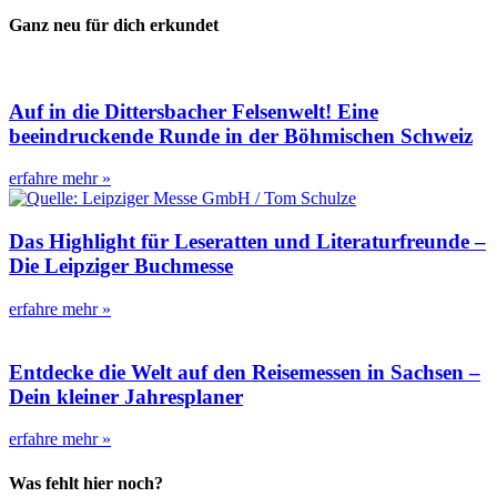
Name
*
E-Mail-Adresse
*
Website
Zurück
Älterer Ausflugstipp
Per Boot in den Berg –
Besucherbergwerk „Alte Hoffnung Erbstolln“ in Schönborn-
Dreiwerden
Inhaltsverzeichnis
Ganz neu für dich erkundet
Auf in die Dittersbacher Felsenwelt! Eine
beeindruckende Runde in der Böhmischen Schweiz
erfahre mehr »