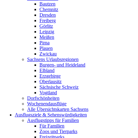
Bautzen
Chemnitz
Dresden
Freiberg
Görlitz
Leipzig
Meißen
Pirna
Plauen
Zwickau
Sachsens Urlaubsregionen
Burgen- und Heideland
Elbland
Erzgebirge
Oberlausitz
Sächsische Schweiz
Vogtland
Dorfschönheiten
Wochenendausflüge
Alle Übersichtskarten Sachsens
Ausflugsziele & Sehenswürdigkeiten
Ausflugstipps für Familien
Für Familien
Zoos und Tierparks
Freizeitparks