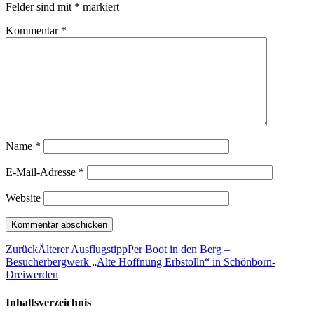
Alexander Szymanski
Weitere Informationen zu: AlteHoffnungErbstolln_2
veröffentlicht am:
04/06/2014
veröffentlicht von:
Alexander Szymanski
Bisherige Lesermeinungen:
Keine Kommentare
Schreibe einen Kommentar
Deine E-Mail-Adresse wird nicht veröffentlicht.
Erforderliche
Felder sind mit
*
markiert
Kommentar
*