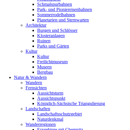
Schmalspurbahnen
Park- und Pioniereisenbahnen
Sommerrodelbahnen
Planetarien und Sternwarten
Architektur
Burgen und Schlösser
Klosteranlagen
Ruinen
Parks und Gärten
Kultur
Kultur
Freilichtmuseum
Museen
Bergbau
Natur & Wandern
Wandern
Fernsichten
Aussichtsturm
Aussichtspunkt
Königlich-Sächsische Triangulierung
Landschaften
Landschaftsschutzgebiet
Naturdenkmal
Wanderregionen
Erzgebirge mit Chemnitz