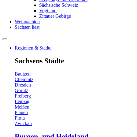
Sächsische Schweiz
Vogtland
Zittauer Gebirge
Weihnachten
Sachsen liest.
Regionen & Städte
Sachsens Städte
Bautzen
Chemnitz
Dresden
Görlitz
Freiberg
Leipzig
Meißen
Plauen
Pirna
Zwickau
Burgen- und Heideland