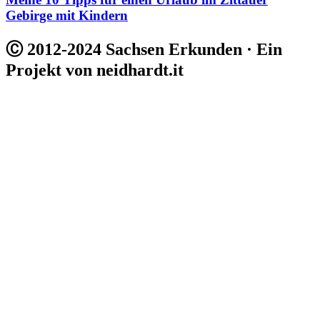
Des is vielleicht och was fier dich!
Nu gugge ma da. Dort war ich!
Auf in die Dittersbacher Felsenwelt! Eine
beeindruckende Runde in der Böhmischen Schweiz
Das Highlight für Leseratten und Literaturfreunde –
Die Leipziger Buchmesse
Entdecke die Welt auf den Reisemessen in Sachsen –
Dein kleiner Jahresplaner
Meine 10 Tipps für einen Urlaub im Zittauer
Gebirge mit Kindern
Ⓒ 2012-2024 Sachsen Erkunden · Ein
Projekt von neidhardt.it