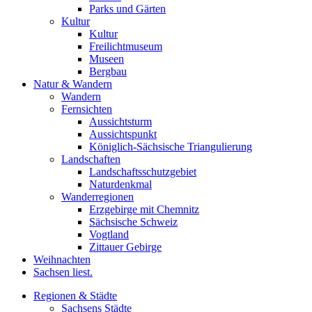
Parks und Gärten
Kultur
Kultur
Freilichtmuseum
Museen
Bergbau
Natur & Wandern
Wandern
Fernsichten
Aussichtsturm
Aussichtspunkt
Königlich-Sächsische Triangulierung
Landschaften
Landschaftsschutzgebiet
Naturdenkmal
Wanderregionen
Erzgebirge mit Chemnitz
Sächsische Schweiz
Vogtland
Zittauer Gebirge
Weihnachten
Sachsen liest.
Regionen & Städte
Sachsens Städte