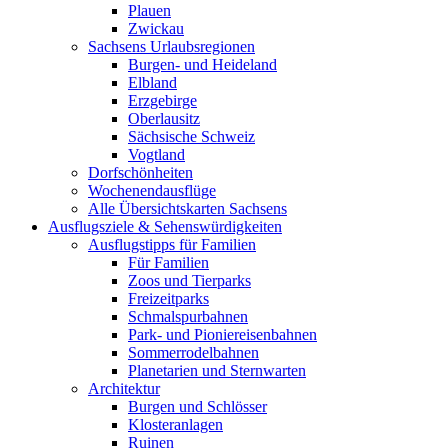
Plauen
Zwickau
Sachsens Urlaubsregionen
Burgen- und Heideland
Elbland
Erzgebirge
Oberlausitz
Sächsische Schweiz
Vogtland
Dorfschönheiten
Wochenendausflüge
Alle Übersichtskarten Sachsens
Ausflugsziele & Sehenswürdigkeiten
Ausflugstipps für Familien
Für Familien
Zoos und Tierparks
Freizeitparks
Schmalspurbahnen
Park- und Pioniereisenbahnen
Sommerrodelbahnen
Planetarien und Sternwarten
Architektur
Burgen und Schlösser
Klosteranlagen
Ruinen