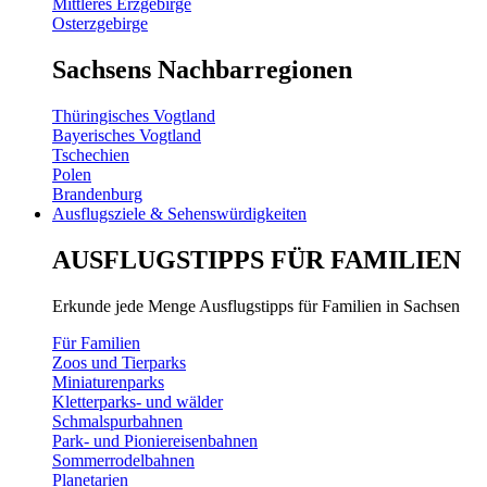
Mittleres Erzgebirge
Osterzgebirge
Sachsens Nachbarregionen
Thüringisches Vogtland
Bayerisches Vogtland
Tschechien
Polen
Brandenburg
Ausflugsziele & Sehenswürdigkeiten
AUSFLUGSTIPPS FÜR FAMILIEN
Erkunde jede Menge Ausflugstipps für Familien in Sachsen
Für Familien
Zoos und Tierparks
Miniaturenparks
Kletterparks- und wälder
Schmalspurbahnen
Park- und Pioniereisenbahnen
Sommerrodelbahnen
Planetarien