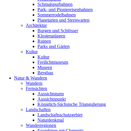
Schmalspurbahnen
Park- und Pioniereisenbahnen
Sommerrodelbahnen
Planetarien und Sternwarten
Architektur
Burgen und Schlösser
Klosteranlagen
Ruinen
Parks und Gärten
Kultur
Kultur
Freilichtmuseum
Museen
Bergbau
Natur & Wandern
Wandern
Fernsichten
Aussichtsturm
Aussichtspunkt
Königlich-Sächsische Triangulierung
Landschaften
Landschaftsschutzgebiet
Naturdenkmal
Wanderregionen
Erzgebirge mit Chemnitz