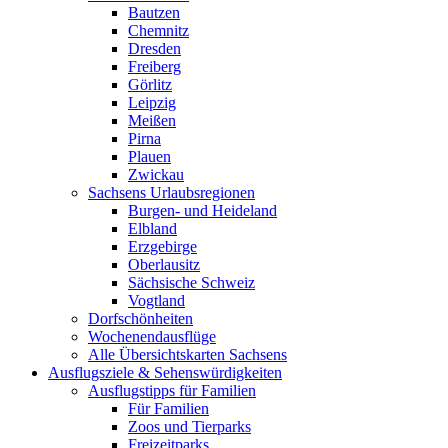
Bautzen
Chemnitz
Dresden
Freiberg
Görlitz
Leipzig
Meißen
Pirna
Plauen
Zwickau
Sachsens Urlaubsregionen
Burgen- und Heideland
Elbland
Erzgebirge
Oberlausitz
Sächsische Schweiz
Vogtland
Dorfschönheiten
Wochenendausflüge
Alle Übersichtskarten Sachsens
Ausflugsziele & Sehenswürdigkeiten
Ausflugstipps für Familien
Für Familien
Zoos und Tierparks
Freizeitparks