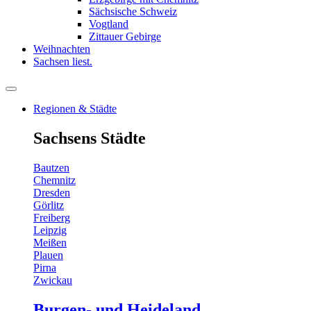
Sächsische Schweiz
Vogtland
Zittauer Gebirge
Weihnachten
Sachsen liest.
Regionen & Städte
Sachsens Städte
Bautzen
Chemnitz
Dresden
Görlitz
Freiberg
Leipzig
Meißen
Plauen
Pirna
Zwickau
Burgen- und Heideland