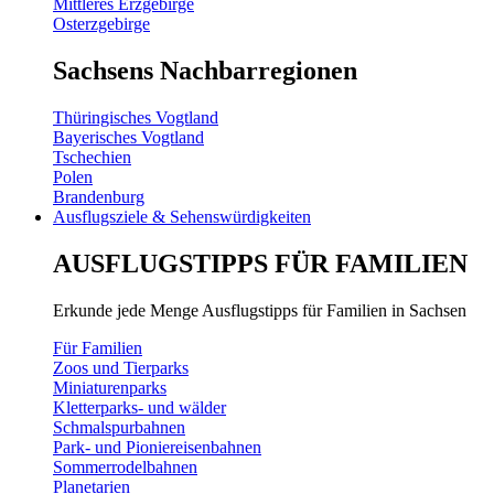
Mittleres Erzgebirge
Osterzgebirge
Sachsens Nachbarregionen
Thüringisches Vogtland
Bayerisches Vogtland
Tschechien
Polen
Brandenburg
Ausflugsziele & Sehenswürdigkeiten
AUSFLUGSTIPPS FÜR FAMILIEN
Erkunde jede Menge Ausflugstipps für Familien in Sachsen
Für Familien
Zoos und Tierparks
Miniaturenparks
Kletterparks- und wälder
Schmalspurbahnen
Park- und Pioniereisenbahnen
Sommerrodelbahnen
Planetarien