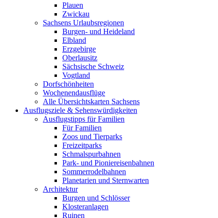
Plauen
Zwickau
Sachsens Urlaubsregionen
Burgen- und Heideland
Elbland
Erzgebirge
Oberlausitz
Sächsische Schweiz
Vogtland
Dorfschönheiten
Wochenendausflüge
Alle Übersichtskarten Sachsens
Ausflugsziele & Sehenswürdigkeiten
Ausflugstipps für Familien
Für Familien
Zoos und Tierparks
Freizeitparks
Schmalspurbahnen
Park- und Pioniereisenbahnen
Sommerrodelbahnen
Planetarien und Sternwarten
Architektur
Burgen und Schlösser
Klosteranlagen
Ruinen