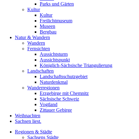
Parks und Gärten
Kultur
Kultur
Freilichtmuseum
Museen
Bergbau
Natur & Wandern
Wandern
Fernsichten
Aussichtsturm
Aussichtspunkt
Königlich-Sächsische Triangulierung
Landschaften
Landschaftsschutzgebiet
Naturdenkmal
Wanderregionen
Erzgebirge mit Chemnitz
Sächsische Schweiz
Vogtland
Zittauer Gebirge
Weihnachten
Sachsen liest.
Regionen & Städte
Sachsens Städte