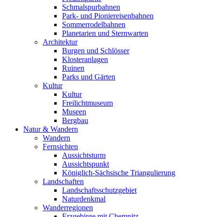
Schmalspurbahnen
Park- und Pioniereisenbahnen
Sommerrodelbahnen
Planetarien und Sternwarten
Architektur
Burgen und Schlösser
Klosteranlagen
Ruinen
Parks und Gärten
Kultur
Kultur
Freilichtmuseum
Museen
Bergbau
Natur & Wandern
Wandern
Fernsichten
Aussichtsturm
Aussichtspunkt
Königlich-Sächsische Triangulierung
Landschaften
Landschaftsschutzgebiet
Naturdenkmal
Wanderregionen
Erzgebirge mit Chemnitz