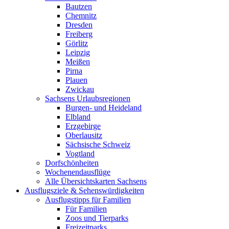
Bautzen
Chemnitz
Dresden
Freiberg
Görlitz
Leipzig
Meißen
Pirna
Plauen
Zwickau
Sachsens Urlaubsregionen
Burgen- und Heideland
Elbland
Erzgebirge
Oberlausitz
Sächsische Schweiz
Vogtland
Dorfschönheiten
Wochenendausflüge
Alle Übersichtskarten Sachsens
Ausflugsziele & Sehenswürdigkeiten
Ausflugstipps für Familien
Für Familien
Zoos und Tierparks
Freizeitparks