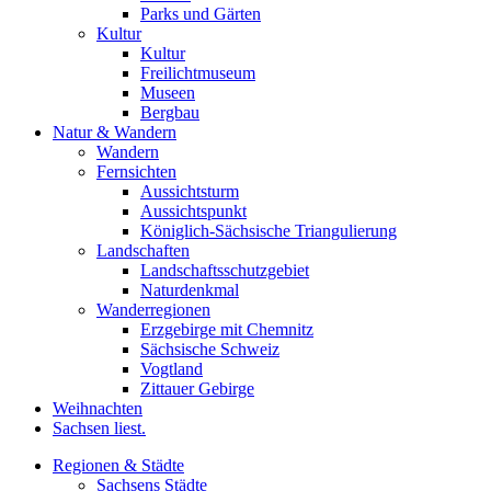
Parks und Gärten
Kultur
Kultur
Freilichtmuseum
Museen
Bergbau
Natur & Wandern
Wandern
Fernsichten
Aussichtsturm
Aussichtspunkt
Königlich-Sächsische Triangulierung
Landschaften
Landschaftsschutzgebiet
Naturdenkmal
Wanderregionen
Erzgebirge mit Chemnitz
Sächsische Schweiz
Vogtland
Zittauer Gebirge
Weihnachten
Sachsen liest.
Regionen & Städte
Sachsens Städte