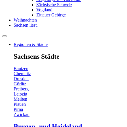
Sächsische Schweiz
Vogtland
Zittauer Gebirge
Weihnachten
Sachsen liest.
Regionen & Städte
Sachsens Städte
Bautzen
Chemnitz
Dresden
Görlitz
Freiberg
Leipzig
Meißen
Plauen
Pirna
Zwickau
Burgen- und Heideland