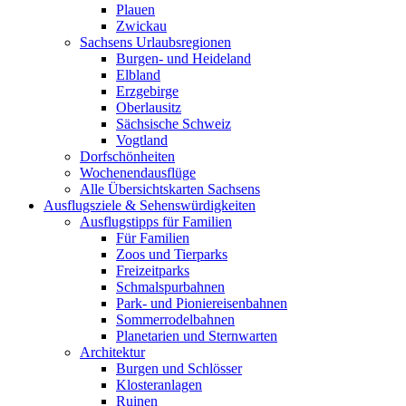
Plauen
Zwickau
Sachsens Urlaubsregionen
Burgen- und Heideland
Elbland
Erzgebirge
Oberlausitz
Sächsische Schweiz
Vogtland
Dorfschönheiten
Wochenendausflüge
Alle Übersichtskarten Sachsens
Ausflugsziele & Sehenswürdigkeiten
Ausflugstipps für Familien
Für Familien
Zoos und Tierparks
Freizeitparks
Schmalspurbahnen
Park- und Pioniereisenbahnen
Sommerrodelbahnen
Planetarien und Sternwarten
Architektur
Burgen und Schlösser
Klosteranlagen
Ruinen