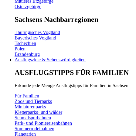
Mittleres Erzgebirge
Osterzgebirge
Sachsens Nachbarregionen
Thüringisches Vogtland
Bayerisches Vogtland
Tschechien
Polen
Brandenburg
Ausflugsziele & Sehenswürdigkeiten
AUSFLUGSTIPPS FÜR FAMILIEN
Erkunde jede Menge Ausflugstipps für Familien in Sachsen
Für Familien
Zoos und Tierparks
Miniaturenparks
Kletterparks- und wälder
Schmalspurbahnen
Park- und Pioniereisenbahnen
Sommerrodelbahnen
Planetarien