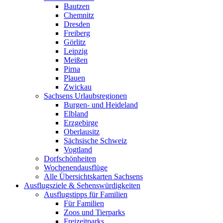
Bautzen
Chemnitz
Dresden
Freiberg
Görlitz
Leipzig
Meißen
Pirna
Plauen
Zwickau
Sachsens Urlaubsregionen
Burgen- und Heideland
Elbland
Erzgebirge
Oberlausitz
Sächsische Schweiz
Vogtland
Dorfschönheiten
Wochenendausflüge
Alle Übersichtskarten Sachsens
Ausflugsziele & Sehenswürdigkeiten
Ausflugstipps für Familien
Für Familien
Zoos und Tierparks
Freizeitparks