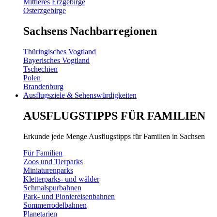
Mittleres Erzgebirge
Osterzgebirge
Sachsens Nachbarregionen
Thüringisches Vogtland
Bayerisches Vogtland
Tschechien
Polen
Brandenburg
Ausflugsziele & Sehenswürdigkeiten
AUSFLUGSTIPPS FÜR FAMILIEN
Erkunde jede Menge Ausflugstipps für Familien in Sachsen
Für Familien
Zoos und Tierparks
Miniaturenparks
Kletterparks- und wälder
Schmalspurbahnen
Park- und Pioniereisenbahnen
Sommerrodelbahnen
Planetarien