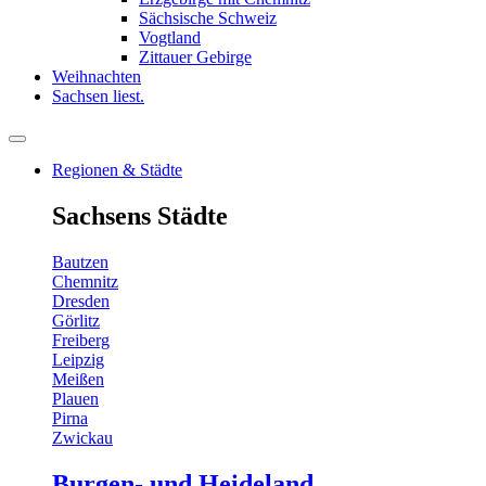
Sächsische Schweiz
Vogtland
Zittauer Gebirge
Weihnachten
Sachsen liest.
Regionen & Städte
Sachsens Städte
Bautzen
Chemnitz
Dresden
Görlitz
Freiberg
Leipzig
Meißen
Plauen
Pirna
Zwickau
Burgen- und Heideland