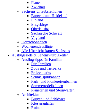
Plauen
Zwickau
Sachsens Urlaubsregionen
Burgen- und Heideland
Elbland
Erzgebirge
Oberlausitz
Sächsische Schweiz
Vogtland
Dorfschönheiten
Wochenendausflüge
Alle Übersichtskarten Sachsens
Ausflugsziele & Sehenswürdigkeiten
Ausflugstipps für Familien
Für Familien
Zoos und Tierparks
Freizeitparks
Schmalspurbahnen
Park- und Pioniereisenbahnen
Sommerrodelbahnen
Planetarien und Sternwarten
Architektur
Burgen und Schlösser
Klosteranlagen
Ruinen