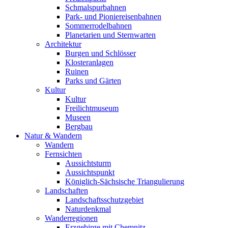
Schmalspurbahnen
Park- und Pioniereisenbahnen
Sommerrodelbahnen
Planetarien und Sternwarten
Architektur
Burgen und Schlösser
Klosteranlagen
Ruinen
Parks und Gärten
Kultur
Kultur
Freilichtmuseum
Museen
Bergbau
Natur & Wandern
Wandern
Fernsichten
Aussichtsturm
Aussichtspunkt
Königlich-Sächsische Triangulierung
Landschaften
Landschaftsschutzgebiet
Naturdenkmal
Wanderregionen
Erzgebirge mit Chemnitz