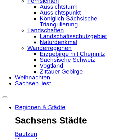
Fernsichten
Aussichtsturm
Aussichtspunkt
Königlich-Sächsische
Triangulierung
Landschaften
Landschaftsschutzgebiet
Naturdenkmal
Wanderregionen
Erzgebirge mit Chemnitz
Sächsische Schweiz
Vogtland
Zittauer Gebirge
Weihnachten
Sachsen liest.
Regionen & Städte
Sachsens Städte
Bautzen