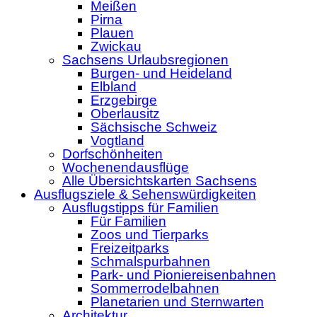
Meißen
Pirna
Plauen
Zwickau
Sachsens Urlaubsregionen
Burgen- und Heideland
Elbland
Erzgebirge
Oberlausitz
Sächsische Schweiz
Vogtland
Dorfschönheiten
Wochenendausflüge
Alle Übersichtskarten Sachsens
Ausflugsziele & Sehenswürdigkeiten
Ausflugstipps für Familien
Für Familien
Zoos und Tierparks
Freizeitparks
Schmalspurbahnen
Park- und Pioniereisenbahnen
Sommerrodelbahnen
Planetarien und Sternwarten
Architektur