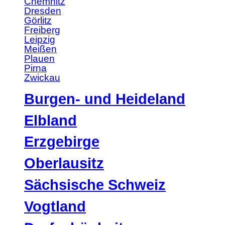
Chemnitz
Dresden
Görlitz
Freiberg
Leipzig
Meißen
Plauen
Pirna
Zwickau
Burgen- und Heideland
Elbland
Erzgebirge
Oberlausitz
Sächsische Schweiz
Vogtland