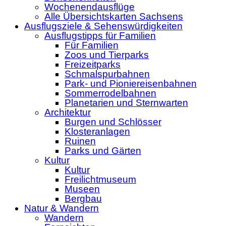
Wochenendausflüge
Alle Übersichtskarten Sachsens
Ausflugsziele & Sehenswürdigkeiten
Ausflugstipps für Familien
Für Familien
Zoos und Tierparks
Freizeitparks
Schmalspurbahnen
Park- und Pioniereisenbahnen
Sommerrodelbahnen
Planetarien und Sternwarten
Architektur
Burgen und Schlösser
Klosteranlagen
Ruinen
Parks und Gärten
Kultur
Kultur
Freilichtmuseum
Museen
Bergbau
Natur & Wandern
Wandern