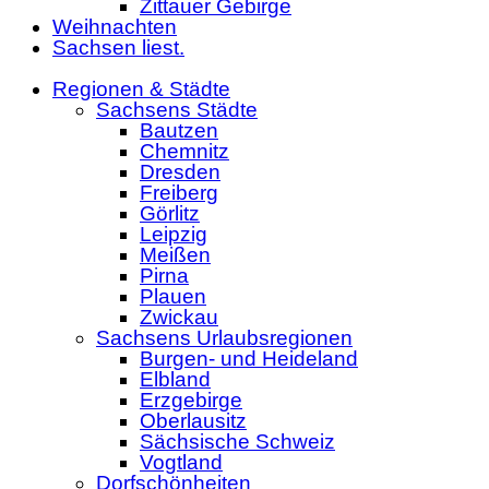
Zittauer Gebirge
Weihnachten
Sachsen liest.
Regionen & Städte
Sachsens Städte
Bautzen
Chemnitz
Dresden
Freiberg
Görlitz
Leipzig
Meißen
Pirna
Plauen
Zwickau
Sachsens Urlaubsregionen
Burgen- und Heideland
Elbland
Erzgebirge
Oberlausitz
Sächsische Schweiz
Vogtland
Dorfschönheiten