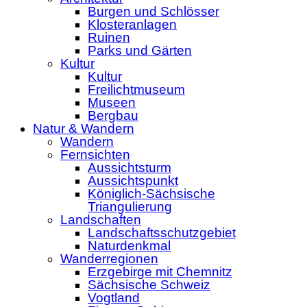
Burgen und Schlösser
Klosteranlagen
Ruinen
Parks und Gärten
Kultur
Kultur
Freilichtmuseum
Museen
Bergbau
Natur & Wandern
Wandern
Fernsichten
Aussichtsturm
Aussichtspunkt
Königlich-Sächsische
Triangulierung
Landschaften
Landschaftsschutzgebiet
Naturdenkmal
Wanderregionen
Erzgebirge mit Chemnitz
Sächsische Schweiz
Vogtland