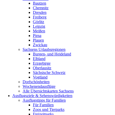
Bautzen
Chemnitz
Dresden
Freiberg
Görlitz
Leipzig
Meißen
Pirna
Plauen
Zwickau
Sachsens Urlaubsregionen
Burgen- und Heideland
Elbland
Erzgebirge
Oberlausitz
Sächsische Schweiz
Vogtland
Dorfschönheiten
Wochenendausflüge
Alle Übersichtskarten Sachsens
Ausflugsziele & Sehenswürdigkeiten
Ausflugstipps für Familien
Für Familien
Zoos und Tierparks
Freizeitparks