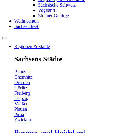
Sächsische Schweiz
Vogtland
Zittauer Gebirge
Weihnachten
Sachsen liest.
Regionen & Städte
Sachsens Städte
Bautzen
Chemnitz
Dresden
Görlitz
Freiberg
Leipzig
Meißen
Plauen
Pirna
Zwickau
Burgen- und Heideland