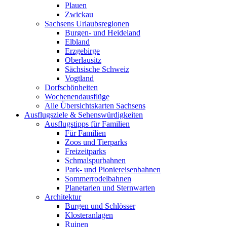
Plauen
Zwickau
Sachsens Urlaubsregionen
Burgen- und Heideland
Elbland
Erzgebirge
Oberlausitz
Sächsische Schweiz
Vogtland
Dorfschönheiten
Wochenendausflüge
Alle Übersichtskarten Sachsens
Ausflugsziele & Sehenswürdigkeiten
Ausflugstipps für Familien
Für Familien
Zoos und Tierparks
Freizeitparks
Schmalspurbahnen
Park- und Pioniereisenbahnen
Sommerrodelbahnen
Planetarien und Sternwarten
Architektur
Burgen und Schlösser
Klosteranlagen
Ruinen