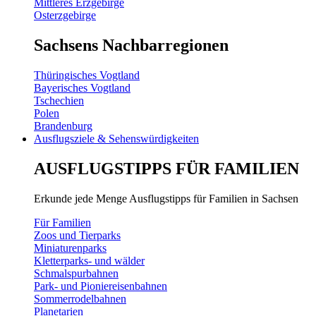
Mittleres Erzgebirge
Osterzgebirge
Sachsens Nachbarregionen
Thüringisches Vogtland
Bayerisches Vogtland
Tschechien
Polen
Brandenburg
Ausflugsziele & Sehenswürdigkeiten
AUSFLUGSTIPPS FÜR FAMILIEN
Erkunde jede Menge Ausflugstipps für Familien in Sachsen
Für Familien
Zoos und Tierparks
Miniaturenparks
Kletterparks- und wälder
Schmalspurbahnen
Park- und Pioniereisenbahnen
Sommerrodelbahnen
Planetarien