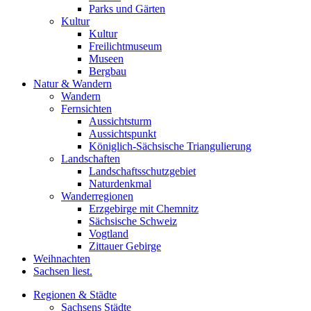
Parks und Gärten
Kultur
Kultur
Freilichtmuseum
Museen
Bergbau
Natur & Wandern
Wandern
Fernsichten
Aussichtsturm
Aussichtspunkt
Königlich-Sächsische Triangulierung
Landschaften
Landschaftsschutzgebiet
Naturdenkmal
Wanderregionen
Erzgebirge mit Chemnitz
Sächsische Schweiz
Vogtland
Zittauer Gebirge
Weihnachten
Sachsen liest.
Regionen & Städte
Sachsens Städte