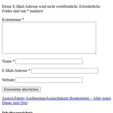
Deine E-Mail-Adresse wird nicht veröffentlicht.
Erforderliche
Felder sind mit
*
markiert
Kommentar
*
Name
*
E-Mail-Adresse
*
Website
Zurück
Älterer Ausflugstipp
Aussichtsturm Remtengrün – Aller guten
Dinge sind Drei
Inhaltsverzeichnis