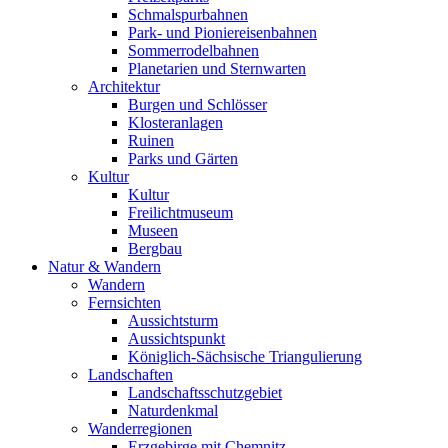
Schmalspurbahnen
Park- und Pioniereisenbahnen
Sommerrodelbahnen
Planetarien und Sternwarten
Architektur
Burgen und Schlösser
Klosteranlagen
Ruinen
Parks und Gärten
Kultur
Kultur
Freilichtmuseum
Museen
Bergbau
Natur & Wandern
Wandern
Fernsichten
Aussichtsturm
Aussichtspunkt
Königlich-Sächsische Triangulierung
Landschaften
Landschaftsschutzgebiet
Naturdenkmal
Wanderregionen
Erzgebirge mit Chemnitz