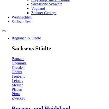
Sächsische Schweiz
Vogtland
Zittauer Gebirge
Weihnachten
Sachsen liest.
Regionen & Städte
Sachsens Städte
Bautzen
Chemnitz
Dresden
Görlitz
Freiberg
Leipzig
Meißen
Plauen
Pirna
Zwickau
Burgen- und Heideland