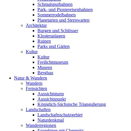
Schmalspurbahnen
Park- und Pioniereisenbahnen
Sommerrodelbahnen
Planetarien und Sternwarten
Architektur
Burgen und Schlösser
Klosteranlagen
Ruinen
Parks und Gärten
Kultur
Kultur
Freilichtmuseum
Museen
Bergbau
Natur & Wandern
Wandern
Fernsichten
Aussichtsturm
Aussichtspunkt
Königlich-Sächsische Triangulierung
Landschaften
Landschaftsschutzgebiet
Naturdenkmal
Wanderregionen
Erzgebirge mit Chemnitz