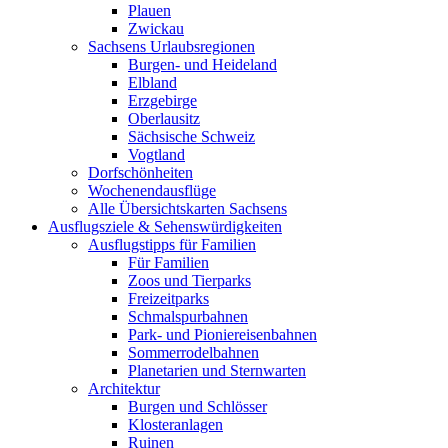
Plauen
Zwickau
Sachsens Urlaubsregionen
Burgen- und Heideland
Elbland
Erzgebirge
Oberlausitz
Sächsische Schweiz
Vogtland
Dorfschönheiten
Wochenendausflüge
Alle Übersichtskarten Sachsens
Ausflugsziele & Sehenswürdigkeiten
Ausflugstipps für Familien
Für Familien
Zoos und Tierparks
Freizeitparks
Schmalspurbahnen
Park- und Pioniereisenbahnen
Sommerrodelbahnen
Planetarien und Sternwarten
Architektur
Burgen und Schlösser
Klosteranlagen
Ruinen