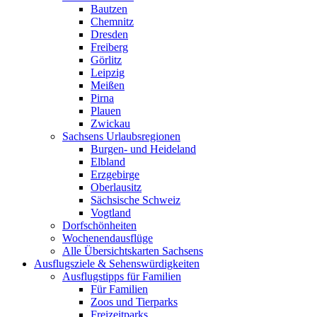
Bautzen
Chemnitz
Dresden
Freiberg
Görlitz
Leipzig
Meißen
Pirna
Plauen
Zwickau
Sachsens Urlaubsregionen
Burgen- und Heideland
Elbland
Erzgebirge
Oberlausitz
Sächsische Schweiz
Vogtland
Dorfschönheiten
Wochenendausflüge
Alle Übersichtskarten Sachsens
Ausflugsziele & Sehenswürdigkeiten
Ausflugstipps für Familien
Für Familien
Zoos und Tierparks
Freizeitparks