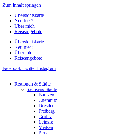
Zum Inhalt springen
Übersichtskarte
Neu hier?
Über mich
Reiseangebote
Übersichtskarte
Neu hier?
Über mich
Reiseangebote
Facebook
Twitter
Instagram
Regionen & Städte
Sachsens Städte
Bautzen
Chemnitz
Dresden
Freiberg
Görlitz
Leipzig
Meißen
Pirna