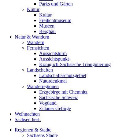
Parks und Gärten
Kultur
Kultur
Freilichtmuseum
Museen
Bergbau
Natur & Wandern
Wandern
Fernsichten
Aussichtsturm
Aussichtspunkt
Königlich-Sächsische Triangulierung
Landschaften
Landschaftsschutzgebiet
Naturdenkmal
Wanderregionen
Erzgebirge mit Chemnitz
Sächsische Schweiz
Vogtland
Zittauer Gebirge
Weihnachten
Sachsen liest.
Regionen & Städte
Sachsens Städte