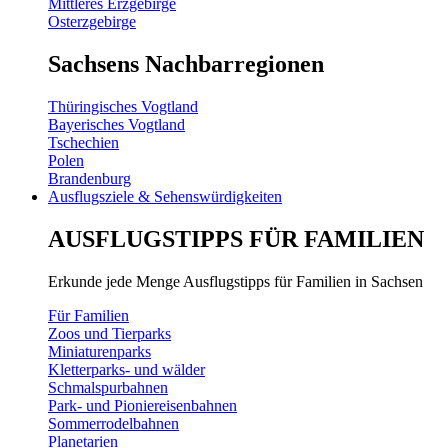
Mittleres Erzgebirge
Osterzgebirge
Sachsens Nachbarregionen
Thüringisches Vogtland
Bayerisches Vogtland
Tschechien
Polen
Brandenburg
Ausflugsziele & Sehenswürdigkeiten
AUSFLUGSTIPPS FÜR FAMILIEN
Erkunde jede Menge Ausflugstipps für Familien in Sachsen
Für Familien
Zoos und Tierparks
Miniaturenparks
Kletterparks- und wälder
Schmalspurbahnen
Park- und Pioniereisenbahnen
Sommerrodelbahnen
Planetarien