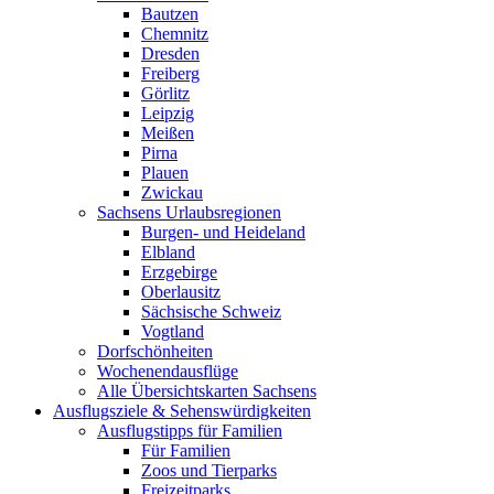
Bautzen
Chemnitz
Dresden
Freiberg
Görlitz
Leipzig
Meißen
Pirna
Plauen
Zwickau
Sachsens Urlaubsregionen
Burgen- und Heideland
Elbland
Erzgebirge
Oberlausitz
Sächsische Schweiz
Vogtland
Dorfschönheiten
Wochenendausflüge
Alle Übersichtskarten Sachsens
Ausflugsziele & Sehenswürdigkeiten
Ausflugstipps für Familien
Für Familien
Zoos und Tierparks
Freizeitparks