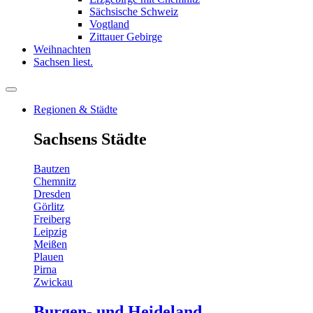
Sächsische Schweiz
Vogtland
Zittauer Gebirge
Weihnachten
Sachsen liest.
Regionen & Städte
Sachsens Städte
Bautzen
Chemnitz
Dresden
Görlitz
Freiberg
Leipzig
Meißen
Plauen
Pirna
Zwickau
Burgen- und Heideland