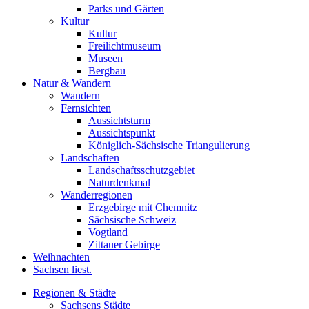
Parks und Gärten
Kultur
Kultur
Freilichtmuseum
Museen
Bergbau
Natur & Wandern
Wandern
Fernsichten
Aussichtsturm
Aussichtspunkt
Königlich-Sächsische Triangulierung
Landschaften
Landschaftsschutzgebiet
Naturdenkmal
Wanderregionen
Erzgebirge mit Chemnitz
Sächsische Schweiz
Vogtland
Zittauer Gebirge
Weihnachten
Sachsen liest.
Regionen & Städte
Sachsens Städte