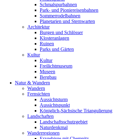
Schmalspurbahnen
Park- und Pioniereisenbahnen
Sommerrodelbahnen
Planetarien und Sternwarten
Architektur
Burgen und Schlösser
Klosteranlagen
Ruinen
Parks und Gärten
Kultur
Kultur
Freilichtmuseum
Museen
Bergbau
Natur & Wandern
Wandern
Fernsichten
Aussichtsturm
Aussichtspunkt
Königlich-Sächsische Triangulierung
Landschaften
Landschaftsschutzgebiet
Naturdenkmal
Wanderregionen
Erzgebirge mit Chemnitz