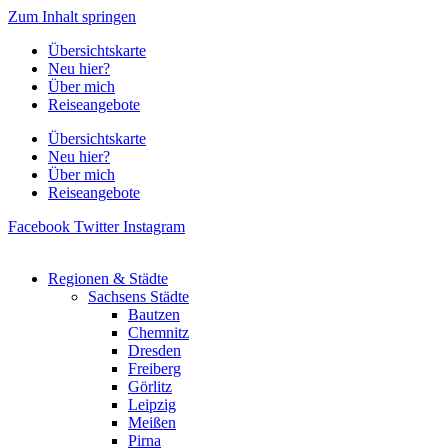
Zum Inhalt springen
Übersichtskarte
Neu hier?
Über mich
Reiseangebote
Übersichtskarte
Neu hier?
Über mich
Reiseangebote
Facebook
Twitter
Instagram
Regionen & Städte
Sachsens Städte
Bautzen
Chemnitz
Dresden
Freiberg
Görlitz
Leipzig
Meißen
Pirna