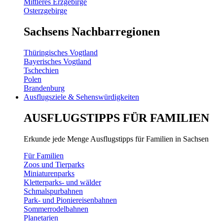
Mittleres Erzgebirge
Osterzgebirge
Sachsens Nachbarregionen
Thüringisches Vogtland
Bayerisches Vogtland
Tschechien
Polen
Brandenburg
Ausflugsziele & Sehenswürdigkeiten
AUSFLUGSTIPPS FÜR FAMILIEN
Erkunde jede Menge Ausflugstipps für Familien in Sachsen
Für Familien
Zoos und Tierparks
Miniaturenparks
Kletterparks- und wälder
Schmalspurbahnen
Park- und Pioniereisenbahnen
Sommerrodelbahnen
Planetarien