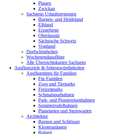
Plauen
Zwickau
Sachsens Urlaubsregionen
Burgen- und Heideland
Elbland
Erzgebirge
Oberlausitz
Sächsische Schweiz
Vogtland
Dorfschönheiten
Wochenendausflüge
Alle Übersichtskarten Sachsens
Ausflugsziele & Sehenswürdigkeiten
Ausflugstipps für Familien
Für Familien
Zoos und Tierparks
Freizeitparks
Schmalspurbahnen
Park- und Pioniereisenbahnen
Sommerrodelbahnen
Planetarien und Sternwarten
Architektur
Burgen und Schlösser
Klosteranlagen
Ruinen