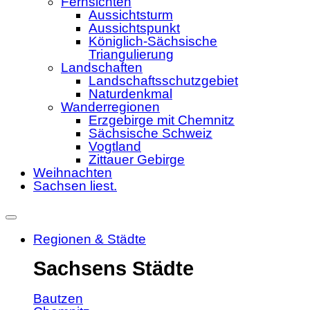
Fernsichten
Aussichtsturm
Aussichtspunkt
Königlich-Sächsische
Triangulierung
Landschaften
Landschaftsschutzgebiet
Naturdenkmal
Wanderregionen
Erzgebirge mit Chemnitz
Sächsische Schweiz
Vogtland
Zittauer Gebirge
Weihnachten
Sachsen liest.
Regionen & Städte
Sachsens Städte
Bautzen