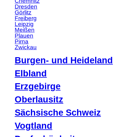
Chemnitz
Dresden
Görlitz
Freiberg
Leipzig
Meißen
Plauen
Pirna
Zwickau
Burgen- und Heideland
Elbland
Erzgebirge
Oberlausitz
Sächsische Schweiz
Vogtland