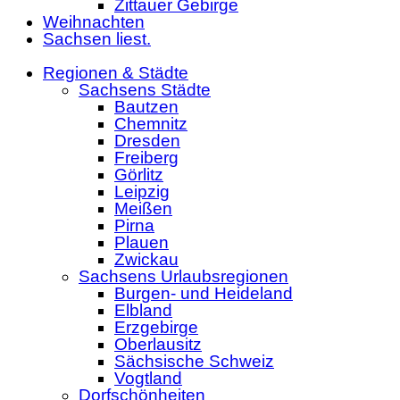
Zittauer Gebirge
Weihnachten
Sachsen liest.
Regionen & Städte
Sachsens Städte
Bautzen
Chemnitz
Dresden
Freiberg
Görlitz
Leipzig
Meißen
Pirna
Plauen
Zwickau
Sachsens Urlaubsregionen
Burgen- und Heideland
Elbland
Erzgebirge
Oberlausitz
Sächsische Schweiz
Vogtland
Dorfschönheiten