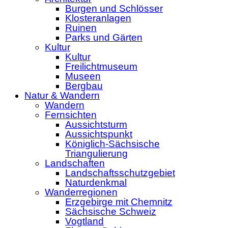
Burgen und Schlösser
Klosteranlagen
Ruinen
Parks und Gärten
Kultur
Kultur
Freilichtmuseum
Museen
Bergbau
Natur & Wandern
Wandern
Fernsichten
Aussichtsturm
Aussichtspunkt
Königlich-Sächsische
Triangulierung
Landschaften
Landschaftsschutzgebiet
Naturdenkmal
Wanderregionen
Erzgebirge mit Chemnitz
Sächsische Schweiz
Vogtland