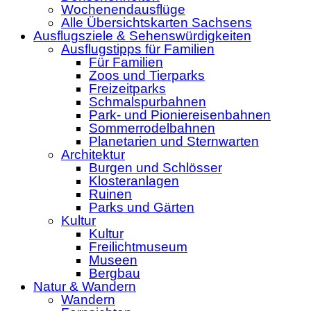
Wochenendausflüge
Alle Übersichtskarten Sachsens
Ausflugsziele & Sehenswürdigkeiten
Ausflugstipps für Familien
Für Familien
Zoos und Tierparks
Freizeitparks
Schmalspurbahnen
Park- und Pioniereisenbahnen
Sommerrodelbahnen
Planetarien und Sternwarten
Architektur
Burgen und Schlösser
Klosteranlagen
Ruinen
Parks und Gärten
Kultur
Kultur
Freilichtmuseum
Museen
Bergbau
Natur & Wandern
Wandern