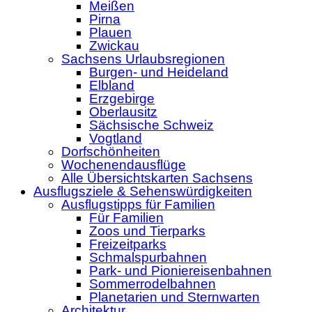
Meißen
Pirna
Plauen
Zwickau
Sachsens Urlaubsregionen
Burgen- und Heideland
Elbland
Erzgebirge
Oberlausitz
Sächsische Schweiz
Vogtland
Dorfschönheiten
Wochenendausflüge
Alle Übersichtskarten Sachsens
Ausflugsziele & Sehenswürdigkeiten
Ausflugstipps für Familien
Für Familien
Zoos und Tierparks
Freizeitparks
Schmalspurbahnen
Park- und Pioniereisenbahnen
Sommerrodelbahnen
Planetarien und Sternwarten
Architektur