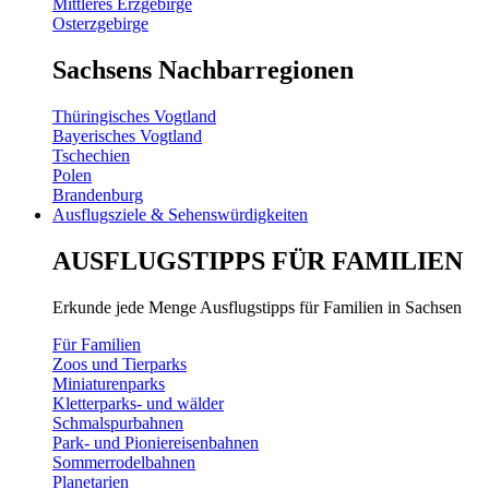
Mittleres Erzgebirge
Osterzgebirge
Sachsens Nachbarregionen
Thüringisches Vogtland
Bayerisches Vogtland
Tschechien
Polen
Brandenburg
Ausflugsziele & Sehenswürdigkeiten
AUSFLUGSTIPPS FÜR FAMILIEN
Erkunde jede Menge Ausflugstipps für Familien in Sachsen
Für Familien
Zoos und Tierparks
Miniaturenparks
Kletterparks- und wälder
Schmalspurbahnen
Park- und Pioniereisenbahnen
Sommerrodelbahnen
Planetarien