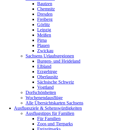
Bautzen
Chemnitz
Dresden
Freiberg
Görlitz
Leipzig
Meißen
Pirna
Plauen
Zwickau
Sachsens Urlaubsregionen
Burgen- und Heideland
Elbland
Erzgebirge
Oberlausitz
Sächsische Schweiz
Vogtland
Dorfschönheiten
Wochenendausflüge
Alle Übersichtskarten Sachsens
Ausflugsziele & Sehenswürdigkeiten
Ausflugstipps für Familien
Für Familien
Zoos und Tierparks
Freizeitparks