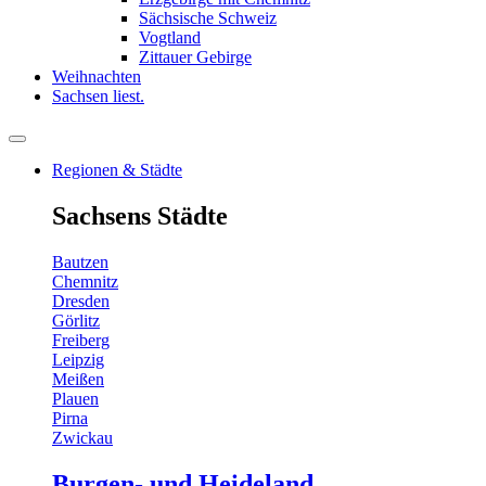
Sächsische Schweiz
Vogtland
Zittauer Gebirge
Weihnachten
Sachsen liest.
Regionen & Städte
Sachsens Städte
Bautzen
Chemnitz
Dresden
Görlitz
Freiberg
Leipzig
Meißen
Plauen
Pirna
Zwickau
Burgen- und Heideland