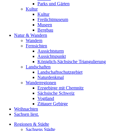
Parks und Gärten
Kultur
Kultur
Freilichtmuseum
Museen
Bergbau
Natur & Wandern
Wandern
Fernsichten
Aussichtsturm
Aussichtspunkt
Königlich-Sächsische Triangulierung
Landschaften
Landschaftsschutzgebiet
Naturdenkmal
Wanderregionen
Erzgebirge mit Chemnitz
Sächsische Schweiz
Vogtland
Zittauer Gebirge
Weihnachten
Sachsen liest.
Regionen & Städte
Sachsens Städte