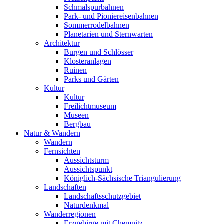
Schmalspurbahnen
Park- und Pioniereisenbahnen
Sommerrodelbahnen
Planetarien und Sternwarten
Architektur
Burgen und Schlösser
Klosteranlagen
Ruinen
Parks und Gärten
Kultur
Kultur
Freilichtmuseum
Museen
Bergbau
Natur & Wandern
Wandern
Fernsichten
Aussichtsturm
Aussichtspunkt
Königlich-Sächsische Triangulierung
Landschaften
Landschaftsschutzgebiet
Naturdenkmal
Wanderregionen
Erzgebirge mit Chemnitz