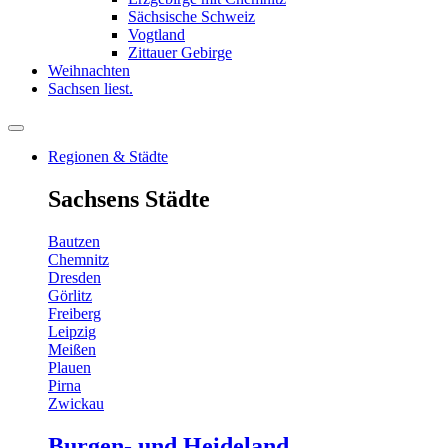
Sächsische Schweiz
Vogtland
Zittauer Gebirge
Weihnachten
Sachsen liest.
Regionen & Städte
Sachsens Städte
Bautzen
Chemnitz
Dresden
Görlitz
Freiberg
Leipzig
Meißen
Plauen
Pirna
Zwickau
Burgen- und Heideland