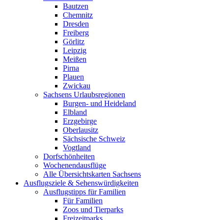
Bautzen
Chemnitz
Dresden
Freiberg
Görlitz
Leipzig
Meißen
Pirna
Plauen
Zwickau
Sachsens Urlaubsregionen
Burgen- und Heideland
Elbland
Erzgebirge
Oberlausitz
Sächsische Schweiz
Vogtland
Dorfschönheiten
Wochenendausflüge
Alle Übersichtskarten Sachsens
Ausflugsziele & Sehenswürdigkeiten
Ausflugstipps für Familien
Für Familien
Zoos und Tierparks
Freizeitparks