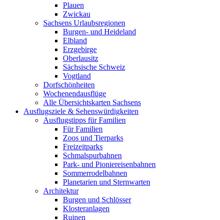
Plauen
Zwickau
Sachsens Urlaubsregionen
Burgen- und Heideland
Elbland
Erzgebirge
Oberlausitz
Sächsische Schweiz
Vogtland
Dorfschönheiten
Wochenendausflüge
Alle Übersichtskarten Sachsens
Ausflugsziele & Sehenswürdigkeiten
Ausflugstipps für Familien
Für Familien
Zoos und Tierparks
Freizeitparks
Schmalspurbahnen
Park- und Pioniereisenbahnen
Sommerrodelbahnen
Planetarien und Sternwarten
Architektur
Burgen und Schlösser
Klosteranlagen
Ruinen