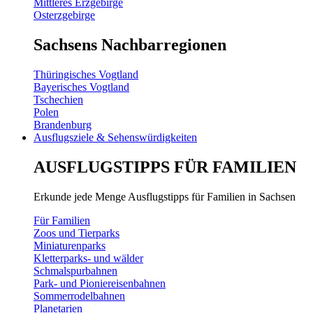
Mittleres Erzgebirge
Osterzgebirge
Sachsens Nachbarregionen
Thüringisches Vogtland
Bayerisches Vogtland
Tschechien
Polen
Brandenburg
Ausflugsziele & Sehenswürdigkeiten
AUSFLUGSTIPPS FÜR FAMILIEN
Erkunde jede Menge Ausflugstipps für Familien in Sachsen
Für Familien
Zoos und Tierparks
Miniaturenparks
Kletterparks- und wälder
Schmalspurbahnen
Park- und Pioniereisenbahnen
Sommerrodelbahnen
Planetarien