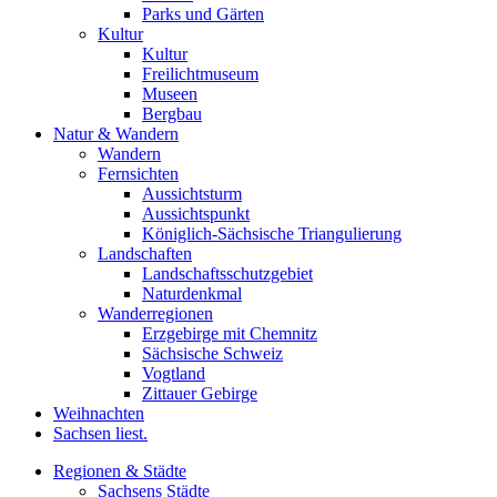
Parks und Gärten
Kultur
Kultur
Freilichtmuseum
Museen
Bergbau
Natur & Wandern
Wandern
Fernsichten
Aussichtsturm
Aussichtspunkt
Königlich-Sächsische Triangulierung
Landschaften
Landschaftsschutzgebiet
Naturdenkmal
Wanderregionen
Erzgebirge mit Chemnitz
Sächsische Schweiz
Vogtland
Zittauer Gebirge
Weihnachten
Sachsen liest.
Regionen & Städte
Sachsens Städte