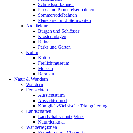
Schmalspurbahnen
Park- und Pioniereisenbahnen
Sommerrodelbahnen
Planetarien und Sternwarten
Architektur
Burgen und Schlösser
Klosteranlagen
Ruinen
Parks und Gärten
Kultur
Kultur
Freilichtmuseum
Museen
Bergbau
Natur & Wandern
Wandern
Fernsichten
Aussichtsturm
Aussichtspunkt
Königlich-Sächsische Triangulierung
Landschaften
Landschaftsschutzgebiet
Naturdenkmal
Wanderregionen
Erzgebirge mit Chemnitz