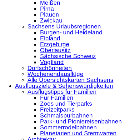
Meißen
Pirna
Plauen
Zwickau
Sachsens Urlaubsregionen
Burgen- und Heideland
Elbland
Erzgebirge
Oberlausitz
Sächsische Schweiz
Vogtland
Dorfschönheiten
Wochenendausflüge
Alle Übersichtskarten Sachsens
Ausflugsziele & Sehenswürdigkeiten
Ausflugstipps für Familien
Für Familien
Zoos und Tierparks
Freizeitparks
Schmalspurbahnen
Park- und Pioniereisenbahnen
Sommerrodelbahnen
Planetarien und Sternwarten
Architektur