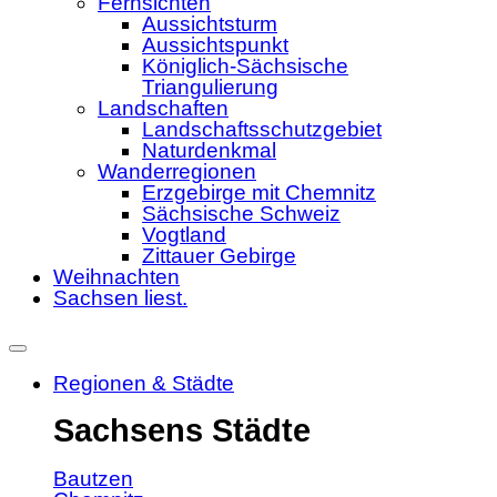
Fernsichten
Aussichtsturm
Aussichtspunkt
Königlich-Sächsische
Triangulierung
Landschaften
Landschaftsschutzgebiet
Naturdenkmal
Wanderregionen
Erzgebirge mit Chemnitz
Sächsische Schweiz
Vogtland
Zittauer Gebirge
Weihnachten
Sachsen liest.
Regionen & Städte
Sachsens Städte
Bautzen