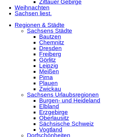
Zittauer Gebirge
Weihnachten
Sachsen liest.
Regionen & Städte
Sachsens Städte
Bautzen
Chemnitz
Dresden
Freiberg
Görlitz
Leipzig
Meißen
Pirna
Plauen
Zwickau
Sachsens Urlaubsregionen
Burgen- und Heideland
Elbland
Erzgebirge
Oberlausitz
Sächsische Schweiz
Vogtland
Dorfschönheiten