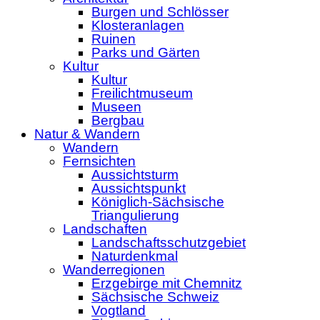
Burgen und Schlösser
Klosteranlagen
Ruinen
Parks und Gärten
Kultur
Kultur
Freilichtmuseum
Museen
Bergbau
Natur & Wandern
Wandern
Fernsichten
Aussichtsturm
Aussichtspunkt
Königlich-Sächsische
Triangulierung
Landschaften
Landschaftsschutzgebiet
Naturdenkmal
Wanderregionen
Erzgebirge mit Chemnitz
Sächsische Schweiz
Vogtland