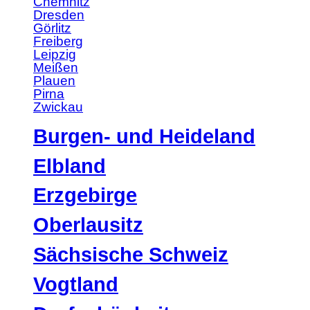
Chemnitz
Dresden
Görlitz
Freiberg
Leipzig
Meißen
Plauen
Pirna
Zwickau
Burgen- und Heideland
Elbland
Erzgebirge
Oberlausitz
Sächsische Schweiz
Vogtland