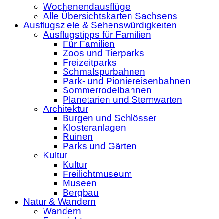
Wochenendausflüge
Alle Übersichtskarten Sachsens
Ausflugsziele & Sehenswürdigkeiten
Ausflugstipps für Familien
Für Familien
Zoos und Tierparks
Freizeitparks
Schmalspurbahnen
Park- und Pioniereisenbahnen
Sommerrodelbahnen
Planetarien und Sternwarten
Architektur
Burgen und Schlösser
Klosteranlagen
Ruinen
Parks und Gärten
Kultur
Kultur
Freilichtmuseum
Museen
Bergbau
Natur & Wandern
Wandern