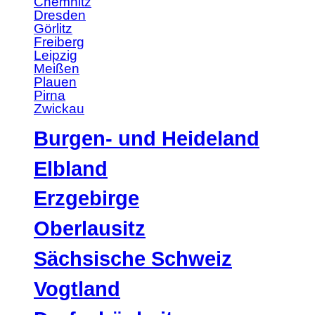
Chemnitz
Dresden
Görlitz
Freiberg
Leipzig
Meißen
Plauen
Pirna
Zwickau
Burgen- und Heideland
Elbland
Erzgebirge
Oberlausitz
Sächsische Schweiz
Vogtland