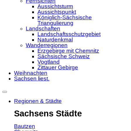
Fernsichten
Aussichtsturm
Aussichtspunkt
Königlich-Sächsische
Triangulierung
Landschaften
Landschaftsschutzgebiet
Naturdenkmal
Wanderregionen
Erzgebirge mit Chemnitz
Sächsische Schweiz
Vogtland
Zittauer Gebirge
Weihnachten
Sachsen liest.
Regionen & Städte
Sachsens Städte
Bautzen