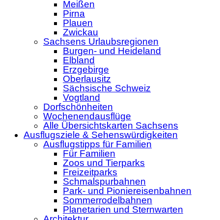
Meißen
Pirna
Plauen
Zwickau
Sachsens Urlaubsregionen
Burgen- und Heideland
Elbland
Erzgebirge
Oberlausitz
Sächsische Schweiz
Vogtland
Dorfschönheiten
Wochenendausflüge
Alle Übersichtskarten Sachsens
Ausflugsziele & Sehenswürdigkeiten
Ausflugstipps für Familien
Für Familien
Zoos und Tierparks
Freizeitparks
Schmalspurbahnen
Park- und Pioniereisenbahnen
Sommerrodelbahnen
Planetarien und Sternwarten
Architektur