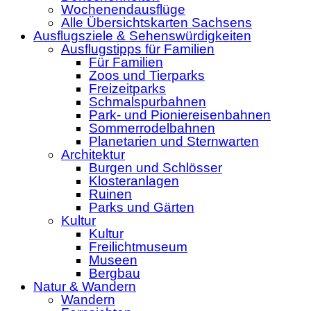
Wochenendausflüge
Alle Übersichtskarten Sachsens
Ausflugsziele & Sehenswürdigkeiten
Ausflugstipps für Familien
Für Familien
Zoos und Tierparks
Freizeitparks
Schmalspurbahnen
Park- und Pioniereisenbahnen
Sommerrodelbahnen
Planetarien und Sternwarten
Architektur
Burgen und Schlösser
Klosteranlagen
Ruinen
Parks und Gärten
Kultur
Kultur
Freilichtmuseum
Museen
Bergbau
Natur & Wandern
Wandern