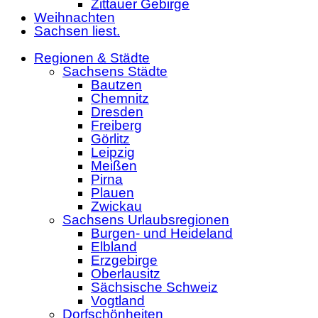
Zittauer Gebirge
Weihnachten
Sachsen liest.
Regionen & Städte
Sachsens Städte
Bautzen
Chemnitz
Dresden
Freiberg
Görlitz
Leipzig
Meißen
Pirna
Plauen
Zwickau
Sachsens Urlaubsregionen
Burgen- und Heideland
Elbland
Erzgebirge
Oberlausitz
Sächsische Schweiz
Vogtland
Dorfschönheiten