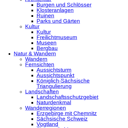
Burgen und Schlösser
Klosteranlagen
Ruinen
Parks und Gärten
Kultur
Kultur
Freilichtmuseum
Museen
Bergbau
Natur & Wandern
Wandern
Fernsichten
Aussichtsturm
Aussichtspunkt
Königlich-Sächsische
Triangulierung
Landschaften
Landschaftsschutzgebiet
Naturdenkmal
Wanderregionen
Erzgebirge mit Chemnitz
Sächsische Schweiz
Vogtland