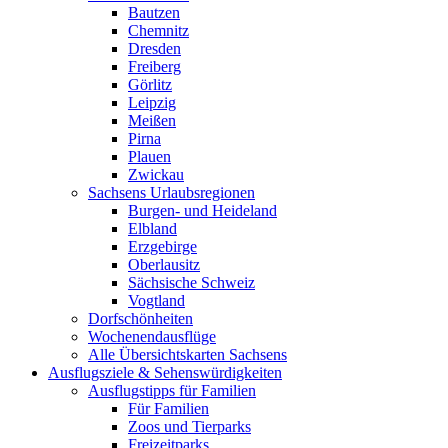
Bautzen
Chemnitz
Dresden
Freiberg
Görlitz
Leipzig
Meißen
Pirna
Plauen
Zwickau
Sachsens Urlaubsregionen
Burgen- und Heideland
Elbland
Erzgebirge
Oberlausitz
Sächsische Schweiz
Vogtland
Dorfschönheiten
Wochenendausflüge
Alle Übersichtskarten Sachsens
Ausflugsziele & Sehenswürdigkeiten
Ausflugstipps für Familien
Für Familien
Zoos und Tierparks
Freizeitparks