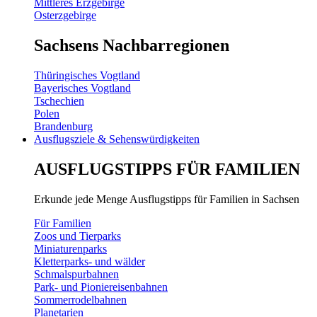
Mittleres Erzgebirge
Osterzgebirge
Sachsens Nachbarregionen
Thüringisches Vogtland
Bayerisches Vogtland
Tschechien
Polen
Brandenburg
Ausflugsziele & Sehenswürdigkeiten
AUSFLUGSTIPPS FÜR FAMILIEN
Erkunde jede Menge Ausflugstipps für Familien in Sachsen
Für Familien
Zoos und Tierparks
Miniaturenparks
Kletterparks- und wälder
Schmalspurbahnen
Park- und Pioniereisenbahnen
Sommerrodelbahnen
Planetarien