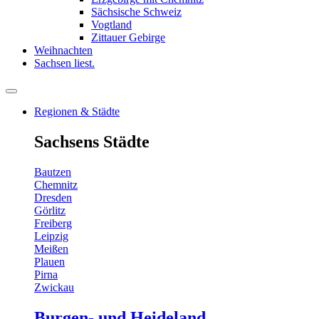
Sächsische Schweiz
Vogtland
Zittauer Gebirge
Weihnachten
Sachsen liest.
Regionen & Städte
Sachsens Städte
Bautzen
Chemnitz
Dresden
Görlitz
Freiberg
Leipzig
Meißen
Plauen
Pirna
Zwickau
Burgen- und Heideland