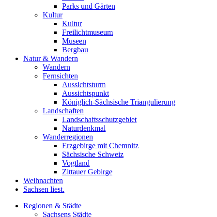
Parks und Gärten
Kultur
Kultur
Freilichtmuseum
Museen
Bergbau
Natur & Wandern
Wandern
Fernsichten
Aussichtsturm
Aussichtspunkt
Königlich-Sächsische Triangulierung
Landschaften
Landschaftsschutzgebiet
Naturdenkmal
Wanderregionen
Erzgebirge mit Chemnitz
Sächsische Schweiz
Vogtland
Zittauer Gebirge
Weihnachten
Sachsen liest.
Regionen & Städte
Sachsens Städte