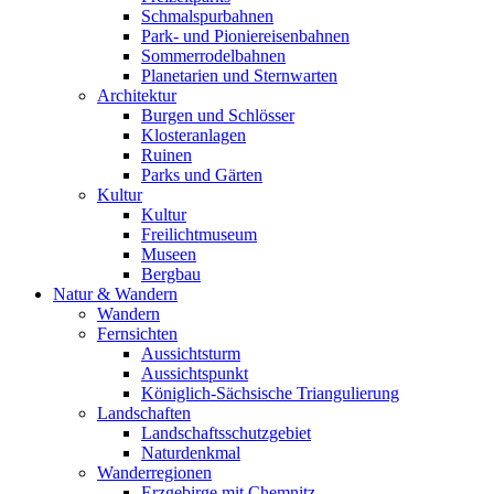
Schmalspurbahnen
Park- und Pioniereisenbahnen
Sommerrodelbahnen
Planetarien und Sternwarten
Architektur
Burgen und Schlösser
Klosteranlagen
Ruinen
Parks und Gärten
Kultur
Kultur
Freilichtmuseum
Museen
Bergbau
Natur & Wandern
Wandern
Fernsichten
Aussichtsturm
Aussichtspunkt
Königlich-Sächsische Triangulierung
Landschaften
Landschaftsschutzgebiet
Naturdenkmal
Wanderregionen
Erzgebirge mit Chemnitz