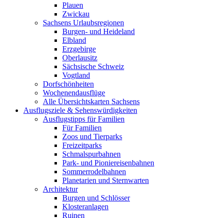
Plauen
Zwickau
Sachsens Urlaubsregionen
Burgen- und Heideland
Elbland
Erzgebirge
Oberlausitz
Sächsische Schweiz
Vogtland
Dorfschönheiten
Wochenendausflüge
Alle Übersichtskarten Sachsens
Ausflugsziele & Sehenswürdigkeiten
Ausflugstipps für Familien
Für Familien
Zoos und Tierparks
Freizeitparks
Schmalspurbahnen
Park- und Pioniereisenbahnen
Sommerrodelbahnen
Planetarien und Sternwarten
Architektur
Burgen und Schlösser
Klosteranlagen
Ruinen