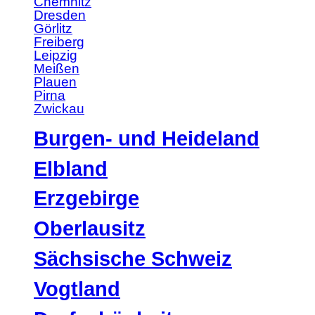
Chemnitz
Dresden
Görlitz
Freiberg
Leipzig
Meißen
Plauen
Pirna
Zwickau
Burgen- und Heideland
Elbland
Erzgebirge
Oberlausitz
Sächsische Schweiz
Vogtland