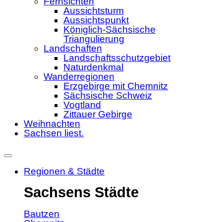
Fernsichten
Aussichtsturm
Aussichtspunkt
Königlich-Sächsische
Triangulierung
Landschaften
Landschaftsschutzgebiet
Naturdenkmal
Wanderregionen
Erzgebirge mit Chemnitz
Sächsische Schweiz
Vogtland
Zittauer Gebirge
Weihnachten
Sachsen liest.
Regionen & Städte
Sachsens Städte
Bautzen