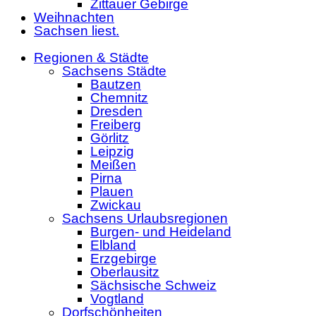
Zittauer Gebirge
Weihnachten
Sachsen liest.
Regionen & Städte
Sachsens Städte
Bautzen
Chemnitz
Dresden
Freiberg
Görlitz
Leipzig
Meißen
Pirna
Plauen
Zwickau
Sachsens Urlaubsregionen
Burgen- und Heideland
Elbland
Erzgebirge
Oberlausitz
Sächsische Schweiz
Vogtland
Dorfschönheiten