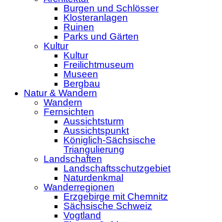
Burgen und Schlösser
Klosteranlagen
Ruinen
Parks und Gärten
Kultur
Kultur
Freilichtmuseum
Museen
Bergbau
Natur & Wandern
Wandern
Fernsichten
Aussichtsturm
Aussichtspunkt
Königlich-Sächsische
Triangulierung
Landschaften
Landschaftsschutzgebiet
Naturdenkmal
Wanderregionen
Erzgebirge mit Chemnitz
Sächsische Schweiz
Vogtland