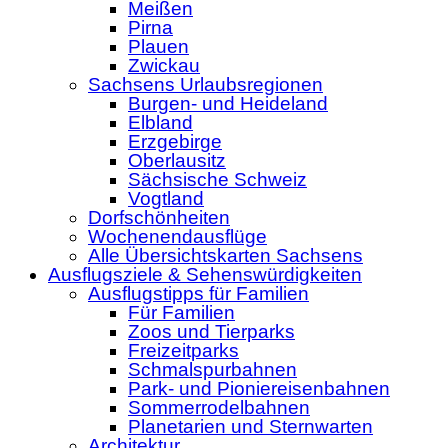
Meißen
Pirna
Plauen
Zwickau
Sachsens Urlaubsregionen
Burgen- und Heideland
Elbland
Erzgebirge
Oberlausitz
Sächsische Schweiz
Vogtland
Dorfschönheiten
Wochenendausflüge
Alle Übersichtskarten Sachsens
Ausflugsziele & Sehenswürdigkeiten
Ausflugstipps für Familien
Für Familien
Zoos und Tierparks
Freizeitparks
Schmalspurbahnen
Park- und Pioniereisenbahnen
Sommerrodelbahnen
Planetarien und Sternwarten
Architektur